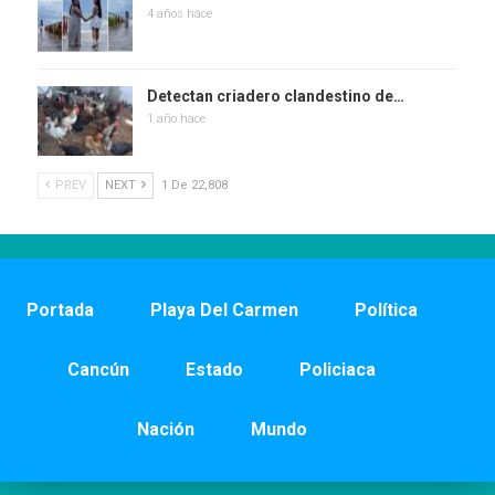
4 años hace
Detectan criadero clandestino de…
1 año hace
PREV
NEXT
1 De 22,808
Portada
Playa Del Carmen
Política
Cancún
Estado
Policiaca
Nación
Mundo