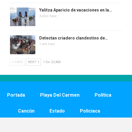
Yalitza Aparicio de vacaciones en la…
4 años hace
Detectan criadero clandestino de…
1 año hace
PREV
NEXT
1 De 22,806
Portada
Playa Del Carmen
Política
Cancún
Estado
Policiaca
Nación
Mundo