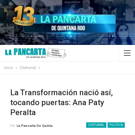
Inicio
Chetumal
La Transformación nació así,
tocando puertas: Ana Paty
Peralta
CHETUMAL
POLÍTICA
Por
La Pancarta De Quintana Roo