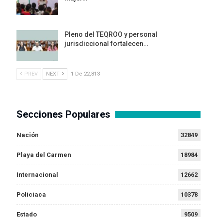
Pleno del TEQROO y personal
jurisdiccional fortalecen…
PREV
NEXT
1 De 22,813
Secciones Populares
Nación
32849
Playa del Carmen
18984
Internacional
12662
Policiaca
10378
Estado
9509