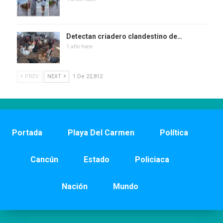
Detectan criadero clandestino de…
1 año hace
PREV
NEXT
1 De 22,812
Portada
Playa Del Carmen
Política
Cancún
Estado
Policiaca
Nación
Mundo