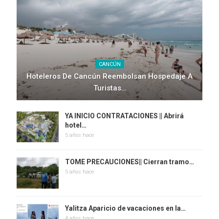
CANCÚN
Hoteleros De Cancún Reembolsan Hospedaje A
Turistas…
YA INICIO CONTRATACIONES || Abrirá
hotel…
5 años hace
TOME PRECAUCIONES|| Cierran tramo…
5 años hace
Yalitza Aparicio de vacaciones en la…
4 años hace