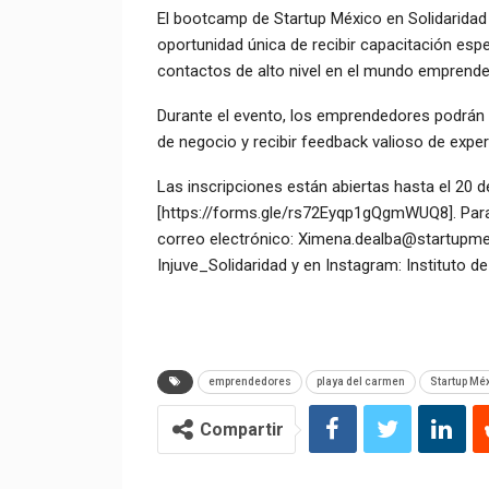
El bootcamp de Startup México en Solidaridad se
oportunidad única de recibir capacitación esp
contactos de alto nivel en el mundo emprende
Durante el evento, los emprendedores podrán f
de negocio y recibir feedback valioso de exper
Las inscripciones están abiertas hasta el 20 de 
[https://forms.gle/rs72Eyqp1gQgmWUQ8]. Para
correo electrónico: Ximena.dealba@startupmex
Injuve_Solidaridad y en Instagram: Instituto de
emprendedores
playa del carmen
Startup Mé
Compartir