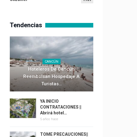
Tendencias
CANCÚN
Hoteleros De Cancún
Reembolsan Hospedaje A
Turistas…
YA INICIO
CONTRATACIONES ||
Abrirá hotel…
5 años hace
TOME PRECAUCIONES||