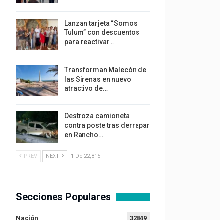
Lanzan tarjeta “Somos
Tulum” con descuentos
para reactivar…
Transforman Malecón de
las Sirenas en nuevo
atractivo de…
Destroza camioneta
contra poste tras derrapar
en Rancho…
PREV
NEXT
1 De 22,815
Secciones Populares
Nación
32849