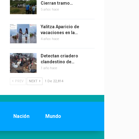
Cierran tramo…
5 años hace
Yalitza Aparicio de
vacaciones en la…
4 años hace
Detectan criadero
clandestino de…
1 año hace
PREV
NEXT
1 De 22,814
Nación
Mundo