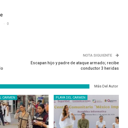
De
s
0
NOTA SIGUIENTE
Escapan hijo y padre de ataque armado; recibe
do
conductor 3 heridas
Más Del Autor
EL CARMEN
PLAYA DEL CARMEN