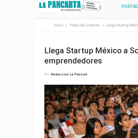
PORTA
Inicio
Playa del Carmen
Llega Startup Méx
Llega Startup México a So
emprendedores
Por
Redaccion La Pancarta De Quintana Roo