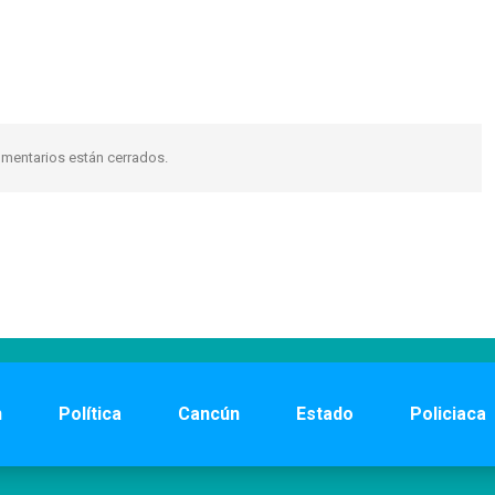
mentarios están cerrados.
n
Política
Cancún
Estado
Policiaca