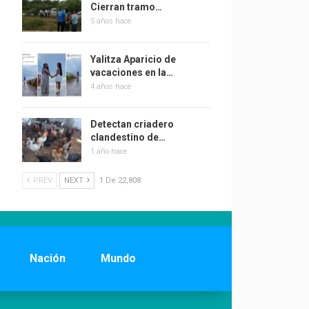
Cierran tramo…
5 años hace
Yalitza Aparicio de
vacaciones en la…
4 años hace
Detectan criadero
clandestino de…
1 año hace
PREV
NEXT
1 De 22,808
Nación
Mundo