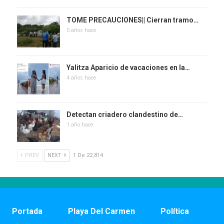
TOME PRECAUCIONES|| Cierran tramo…
5 años hace
Yalitza Aparicio de vacaciones en la…
4 años hace
Detectan criadero clandestino de…
1 año hace
PREV
NEXT
1 De 22,814
Portada
Playa Del Carmen
Política