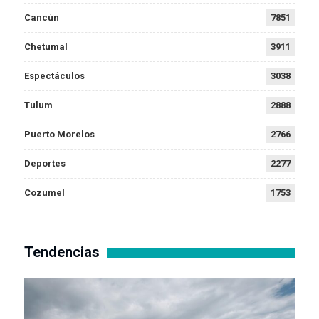
Cancún
7851
Chetumal
3911
Espectáculos
3038
Tulum
2888
Puerto Morelos
2766
Deportes
2277
Cozumel
1753
Tendencias