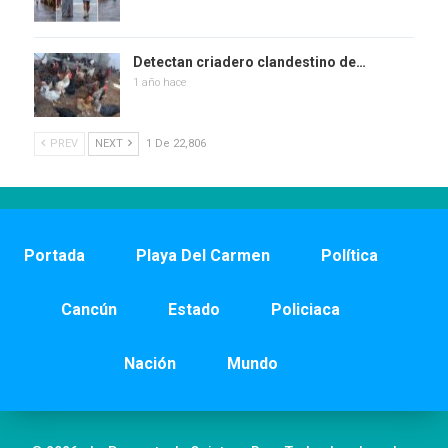
Detectan criadero clandestino de…
1 año hace
PREV
NEXT
1 De 22,806
Portada
Playa Del Carmen
Política
Cancún
Estado
Policiaca
Nación
Mundo