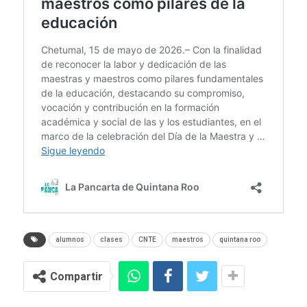
alumnos
clases
CNTE
maestros
quintana roo
Compartir