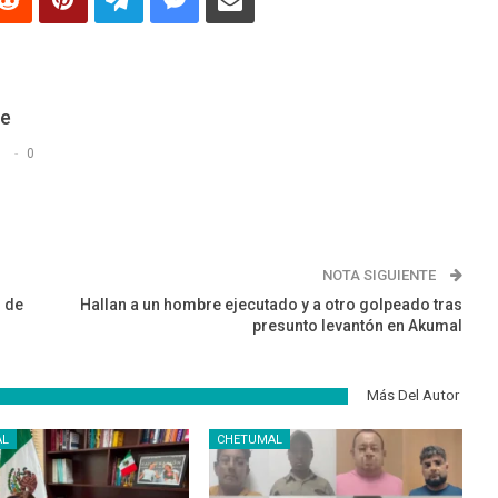
De
s
0
NOTA SIGUIENTE
n de
Hallan a un hombre ejecutado y a otro golpeado tras
presunto levantón en Akumal
Más Del Autor
AL
CHETUMAL