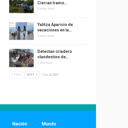
Cierran tramo…
5 años hace
Yalitza Aparicio de
vacaciones en la…
4 años hace
Detectan criadero
clandestino de…
1 año hace
PREV
NEXT
1 De 22,802
Nación
Mundo