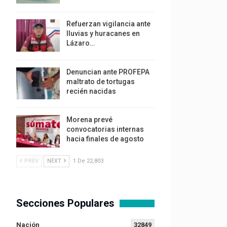
Refuerzan vigilancia ante
lluvias y huracanes en
Lázaro…
Denuncian ante PROFEPA
maltrato de tortugas
recién nacidas
Morena prevé
convocatorias internas
hacia finales de agosto
PREV
NEXT
1 De 22,803
Secciones Populares
Nación
32849