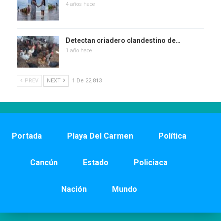
4 años hace
Detectan criadero clandestino de…
1 año hace
PREV
NEXT
1 De 22,813
Portada
Playa Del Carmen
Política
Cancún
Estado
Policiaca
Nación
Mundo