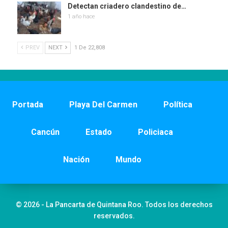
Detectan criadero clandestino de…
1 año hace
PREV
NEXT
1 De 22,808
Portada
Playa Del Carmen
Política
Cancún
Estado
Policiaca
Nación
Mundo
© 2026 - La Pancarta de Quintana Roo. Todos los derechos
reservados.