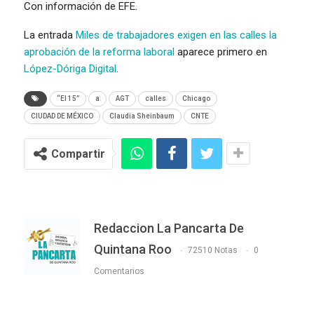
Con información de EFE.
La entrada
Miles de trabajadores exigen en las calles la
aprobación de la reforma laboral
aparece primero en
López-Dóriga Digital
.
“El 15”
a
AGT
calles
Chicago
CIUDAD DE MÉXICO
Claudia Sheinbaum
CNTE
Compartir
Redaccion La Pancarta De
Quintana Roo
72510 Notas
0
Comentarios