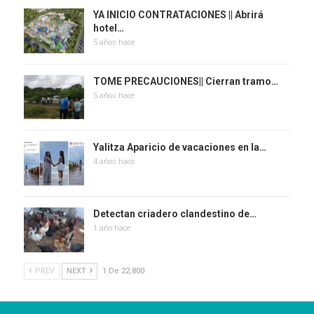
YA INICIO CONTRATACIONES || Abrirá
hotel…
5 años hace
TOME PRECAUCIONES|| Cierran tramo…
5 años hace
Yalitza Aparicio de vacaciones en la…
4 años hace
Detectan criadero clandestino de…
1 año hace
PREV
NEXT
1 De 22,800