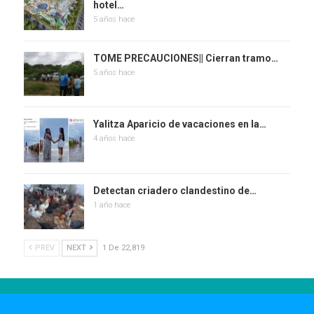
hotel…
5 años hace
TOME PRECAUCIONES|| Cierran tramo…
5 años hace
Yalitza Aparicio de vacaciones en la…
4 años hace
Detectan criadero clandestino de…
1 año hace
PREV
NEXT
1 De 22,819