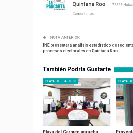
Quintana Roo
72563 Nota
Comentarios
NOTA ANTERIOR
INE presentará análisis estadístico de recient
procesos electorales en Quintana Roo
También Podría Gustarte
PLAYA DEL CARMEN
PLAYA D
Playa del Carmen aprueba
Proyect