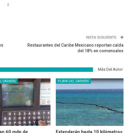
s
0
NOTA SIGUIENTE
es
Restaurantes del Caribe Mexicano reportan caída
del 18% en comensales
Más Del Autor
EL CARMEN
PLAYA DEL CARMEN
an 60 mdp de
Extenderán hasta 10 kilómetros