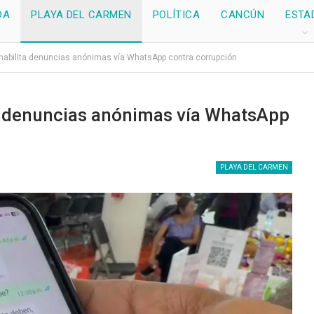
DA
PLAYA DEL CARMEN
POLÍTICA
CANCÚN
ESTA
habilita denuncias anónimas vía WhatsApp contra corrupción
a denuncias anónimas vía WhatsApp
PLAYA DEL CARMEN