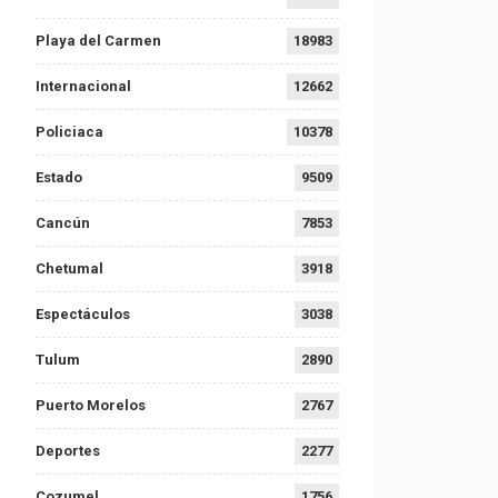
Playa del Carmen
18983
Internacional
12662
Policiaca
10378
Estado
9509
Cancún
7853
Chetumal
3918
Espectáculos
3038
Tulum
2890
Puerto Morelos
2767
Deportes
2277
Cozumel
1756