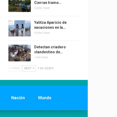
Cierran tramo…
5 años hace
Yalitza Aparicio de
vacaciones en la…
4 años hace
Detectan criadero
clandestino de…
1 año hace
PREV
NEXT
1 De 22,812
Nación
Mundo