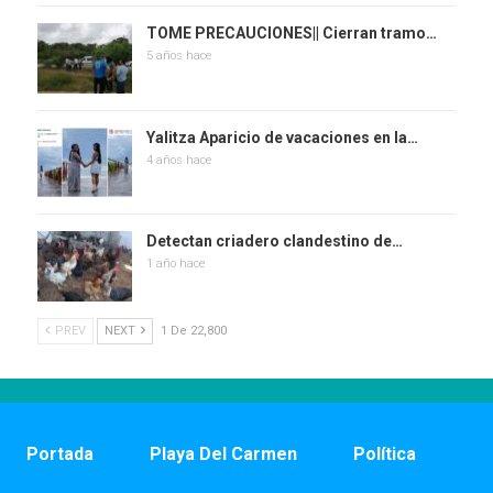
TOME PRECAUCIONES|| Cierran tramo…
5 años hace
Yalitza Aparicio de vacaciones en la…
4 años hace
Detectan criadero clandestino de…
1 año hace
PREV
NEXT
1 De 22,800
Portada
Playa Del Carmen
Política