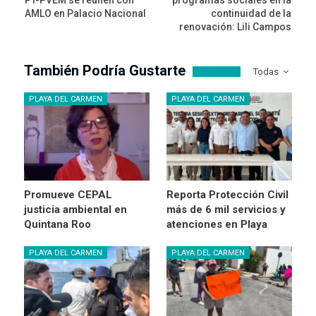
PT-PVEM se reúnen con
programas sociales en la
AMLO en Palacio Nacional
continuidad de la
renovación: Lili Campos
También Podría Gustarte
Todas
PLAYA DEL CARMEN
PLAYA DEL CARMEN
Promueve CEPAL
Reporta Protección Civil
justicia ambiental en
más de 6 mil servicios y
Quintana Roo
atenciones en Playa
PLAYA DEL CARMEN
PLAYA DEL CARMEN