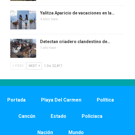
Yalitza Aparicio de vacaciones en la…
4 años hace
Detectan criadero clandestino de…
1 año hace
PREV
NEXT
1 De 22,817
Portada
Playa Del Carmen
Política
Cancún
Estado
Policiaca
Nación
Mundo