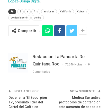
López-Dóriga Digital
.
8
a
A lo
acciones
California
Cofepris
contaminación
contra
Compartir
Redaccion La Pancarta De
Quintana Roo
72546 Notas
0
Comentarios
NOTA ANTERIOR
NOTA SIGUIENTE
Detienen a ‘El Escorpión
Médica Sur activa
17’, presunto líder del
protocolos de contención
Cártel del Golfo en
ante aumento de casos de