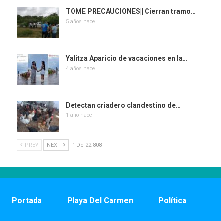
TOME PRECAUCIONES|| Cierran tramo…
5 años hace
Yalitza Aparicio de vacaciones en la…
4 años hace
Detectan criadero clandestino de…
1 año hace
PREV
NEXT
1 De 22,808
Portada
Playa Del Carmen
Política