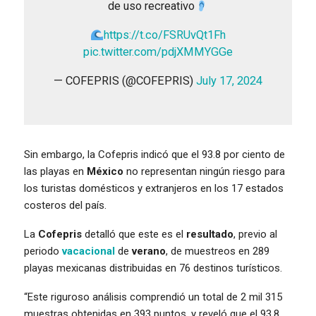
de uso recreativo
https://t.co/FSRUvQt1Fh
pic.twitter.com/pdjXMMYGGe
— COFEPRIS (@COFEPRIS)
July 17, 2024
Sin embargo, la Cofepris indicó que el 93.8 por ciento de
las playas en
México
no representan ningún riesgo para
los turistas domésticos y extranjeros en los 17 estados
costeros del país.
La
Cofepris
detalló que este es el
resultado
, previo al
periodo
vacacional
de
verano
, de muestreos en 289
playas mexicanas distribuidas en 76 destinos turísticos.
“Este riguroso análisis comprendió un total de 2 mil 315
muestras obtenidas en 393 puntos, y reveló que el 93.8