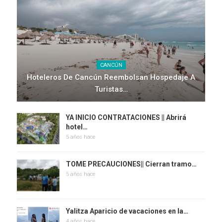
CANCÚN
Hoteleros De Cancún Reembolsan Hospedaje A
Turistas…
YA INICIO CONTRATACIONES || Abrirá
hotel…
5 años hace
TOME PRECAUCIONES|| Cierran tramo…
5 años hace
Yalitza Aparicio de vacaciones en la…
4 años hace