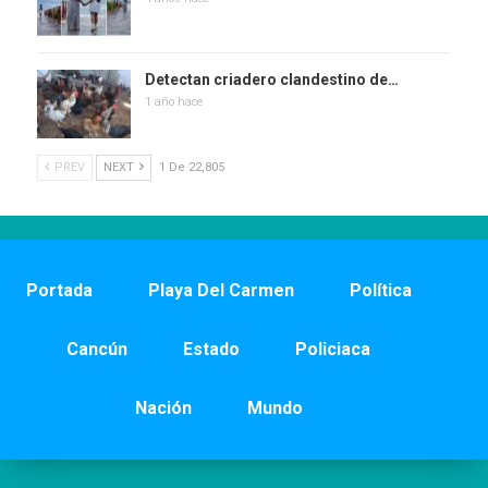
Detectan criadero clandestino de…
1 año hace
PREV
NEXT
1 De 22,805
Portada
Playa Del Carmen
Política
Cancún
Estado
Policiaca
Nación
Mundo