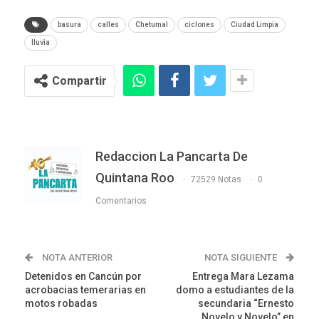
basura
calles
Chetumal
ciclones
Ciudad Limpia
lluvia
Compartir
Redaccion La Pancarta De
Quintana Roo
72529 Notas
0
Comentarios
NOTA ANTERIOR
NOTA SIGUIENTE
Detenidos en Cancún por
Entrega Mara Lezama
acrobacias temerarias en
domo a estudiantes de la
motos robadas
secundaria “Ernesto
Novelo y Novelo” en