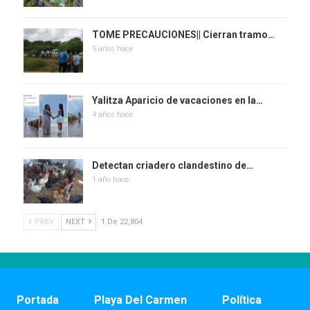
TOME PRECAUCIONES|| Cierran tramo…
5 años hace
Yalitza Aparicio de vacaciones en la…
4 años hace
Detectan criadero clandestino de…
1 año hace
PREV
NEXT
1 De 22,804
Portada
Playa Del Carmen
Política