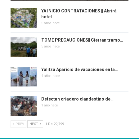
YA INICIO CONTRATACIONES || Abrirá
hotel…
5 años hace
TOME PRECAUCIONES|| Cierran tramo…
5 años hace
Yalitza Aparicio de vacaciones en la…
4 años hace
Detectan criadero clandestino de…
1 año hace
PREV
NEXT
1 De 22,799