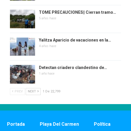
TOME PRECAUCIONES|| Cierran tramo…
5 años hace
Yalitza Aparicio de vacaciones en la…
4 años hace
Detectan criadero clandestino de…
1 año hace
PREV
NEXT
1 De 22,799
Portada
Playa Del Carmen
Política