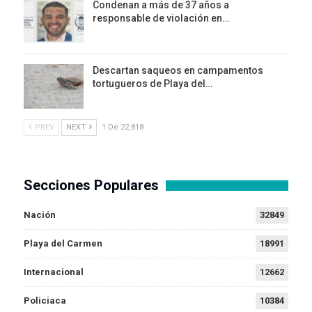
Condenan a más de 37 años a
responsable de violación en…
Descartan saqueos en campamentos
tortugueros de Playa del…
PREV
NEXT
1 De 22,818
Secciones Populares
Nación
32849
Playa del Carmen
18991
Internacional
12662
Policiaca
10384