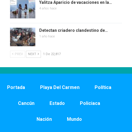
Yalitza Aparicio de vacaciones en la…
4 años hace
Detectan criadero clandestino de…
1 año hace
PREV
NEXT
1 De 22,817
Portada
Playa Del Carmen
Política
Cancún
Estado
Policiaca
Nación
Mundo