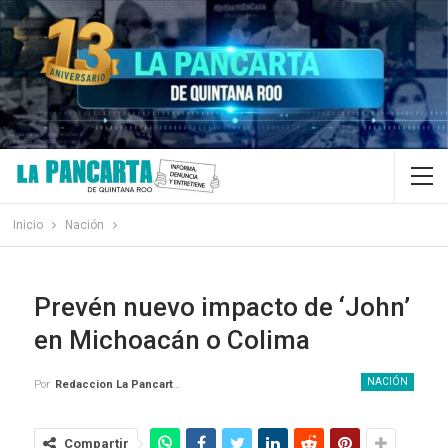
Inicio
Nación
Prevén nuevo impacto de ‘John’
en Michoacán o Colima
NACIÓN
Por
Redaccion La Pancarta De Quintana Roo
Compartir