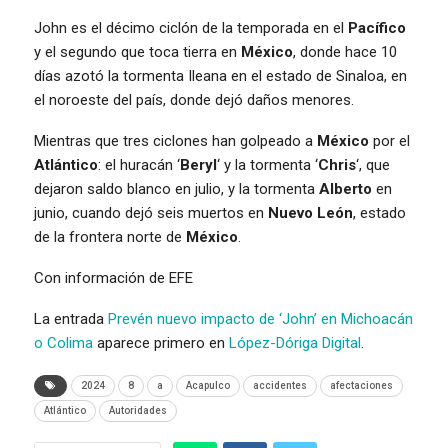
John es el décimo ciclón de la temporada en el
Pacífico
y el segundo que toca tierra en
México
, donde hace 10
días azotó la tormenta Ileana en el estado de Sinaloa, en
el noroeste del país, donde dejó daños menores.
Mientras que tres ciclones han golpeado a
México
por el
Atlántico
: el huracán ‘
Beryl
‘ y la tormenta ‘
Chris
‘, que
dejaron saldo blanco en julio, y la tormenta
Alberto
en
junio, cuando dejó seis muertos en
Nuevo León
, estado
de la frontera norte de
México
.
Con información de EFE
La entrada
Prevén nuevo impacto de ‘John’ en Michoacán
o Colima
aparece primero en
López-Dóriga Digital
.
2024
8
a
Acapulco
accidentes
afectaciones
Atlántico
Autoridades