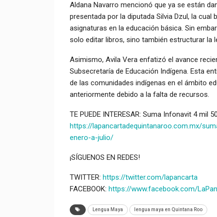
Aldana Navarro mencionó que ya se están dand
presentada por la diputada Silvia Dzul, la cu
asignaturas en la educación básica. Sin embar
solo editar libros, sino también estructurar 
Asimismo, Avila Vera enfatizó el avance recien
Subsecretaría de Educación Indígena. Esta ent
de las comunidades indígenas en el ámbito edu
anteriormente debido a la falta de recursos.
TE PUEDE INTERESAR: Suma Infonavit 4 mil 500
https://lapancartadequintanaroo.com.mx/suma
enero-a-julio/
¡SÍGUENOS EN REDES!
TWITTER:
https://twitter.com/lapancarta
FACEBOOK:
https://www.facebook.com/LaPa
Lengua Maya
lengua maya en Quintana Roo