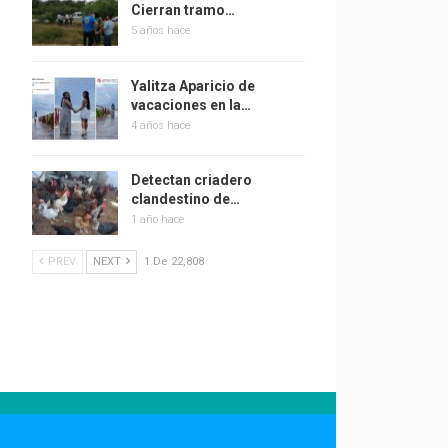
Cierran tramo…
5 años hace
Yalitza Aparicio de
vacaciones en la…
4 años hace
Detectan criadero
clandestino de…
1 año hace
PREV
NEXT
1 De 22,808