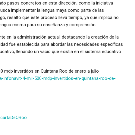
o pasos concretos en esta dirección, como la iniciativa
al busca implementar la lengua maya como parte de las
go, resaltó que este proceso lleva tiempo, ya que implica no
la lengua misma para su enseñanza y comprensión.
te en la administración actual, destacando la creación de la
idad fue establecida para abordar las necesidades específicas
cativo, llenando un vacío que existía en el sistema educativo
 mdp invertidos en Quintana Roo de enero a julio
-infonavit-4-mil-500-mdp-invertidos-en-quintana-roo-de-
ncartaDeQRoo