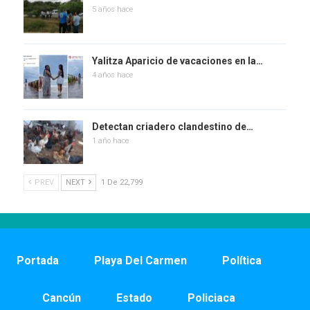
5 años hace
Yalitza Aparicio de vacaciones en la…
4 años hace
Detectan criadero clandestino de…
1 año hace
PREV
NEXT
1 De 22,799
Portada
Playa Del Carmen
Política
Cancún
Estado
Policiaca