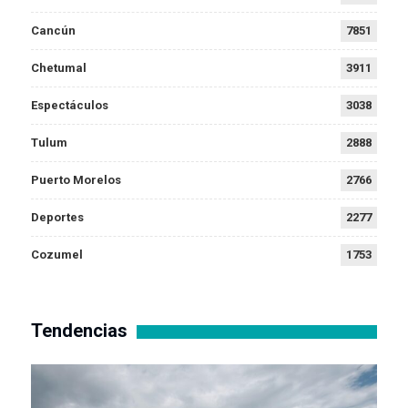
Cancún
7851
Chetumal
3911
Espectáculos
3038
Tulum
2888
Puerto Morelos
2766
Deportes
2277
Cozumel
1753
Tendencias