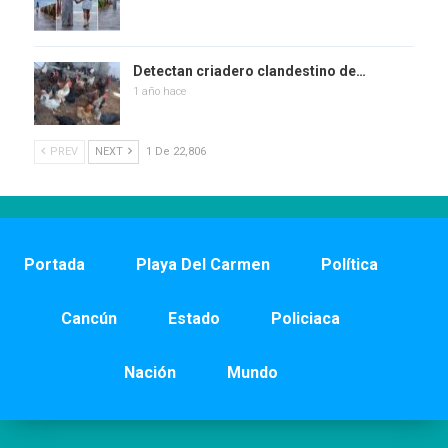
Detectan criadero clandestino de…
1 año hace
PREV
NEXT
1 De 22,806
Portada
Playa Del Carmen
Política
Cancún
Estado
Policiaca
Nación
Mundo