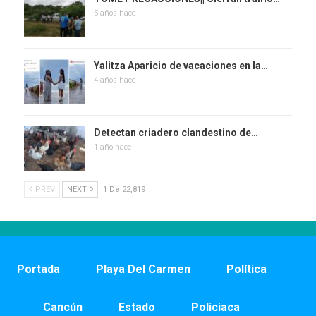
5 años hace
Yalitza Aparicio de vacaciones en la…
4 años hace
Detectan criadero clandestino de…
1 año hace
PREV
NEXT
1 De 22,819
Portada
Playa Del Carmen
Política
Cancún
Estado
Policiaca