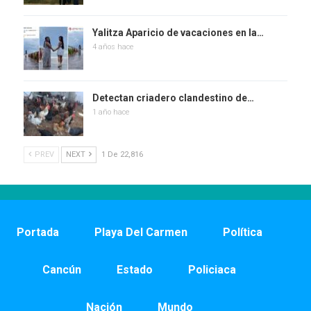
Yalitza Aparicio de vacaciones en la…
4 años hace
Detectan criadero clandestino de…
1 año hace
PREV
NEXT
1 De 22,816
Portada
Playa Del Carmen
Política
Cancún
Estado
Policiaca
Nación
Mundo