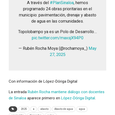
A través del
#PlanSinaloa
, hemos
programado 24 obras prioritarias en el
municipio: pavimentación, drenaje y abasto
de agua en las comunidades.
Topolobampo ya es un Polo de Desarrollo…
pic.twitter.com/maxsjX94P0
— Rubén Rocha Moya (@rochamoya_)
May
27, 2025
Con información de López-Dóriga Digital
La entrada
Rubén Rocha mantiene diálogo con docentes
de Sinaloa
aparece primero en
López-Dóriga Digital
.
2025
a
abasto
Abasto de agua
agua