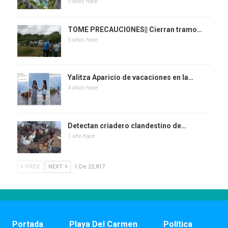
5 años hace
TOME PRECAUCIONES|| Cierran tramo…
5 años hace
Yalitza Aparicio de vacaciones en la…
4 años hace
Detectan criadero clandestino de…
1 año hace
PREV
NEXT
1 De 22,817
Portada
Playa Del Carmen
Política