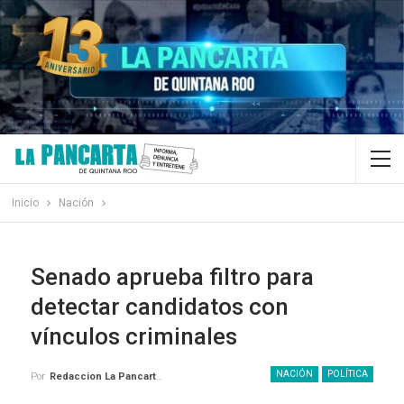
Inicio
Nación
Senado aprueba filtro para
detectar candidatos con
vínculos criminales
NACIÓN
POLÍTICA
Por
Redaccion La Pancarta De Quintana Roo