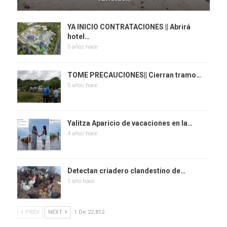
YA INICIO CONTRATACIONES || Abrirá
hotel…
5 años hace
TOME PRECAUCIONES|| Cierran tramo…
5 años hace
Yalitza Aparicio de vacaciones en la…
4 años hace
Detectan criadero clandestino de…
1 año hace
PREV
NEXT
1 De 22,812