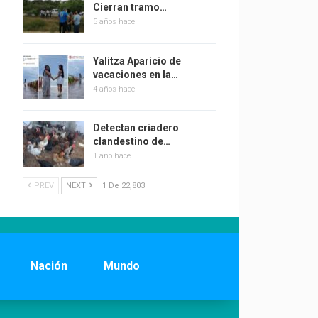
Cierran tramo…
5 años hace
Yalitza Aparicio de
vacaciones en la…
4 años hace
Detectan criadero
clandestino de…
1 año hace
PREV
NEXT
1 De 22,803
Nación
Mundo