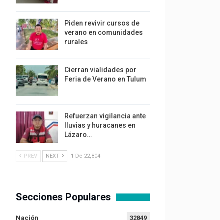
Piden revivir cursos de
verano en comunidades
rurales
Cierran vialidades por
Feria de Verano en Tulum
Refuerzan vigilancia ante
lluvias y huracanes en
Lázaro…
PREV
NEXT
1 De 22,804
Secciones Populares
Nación
32849