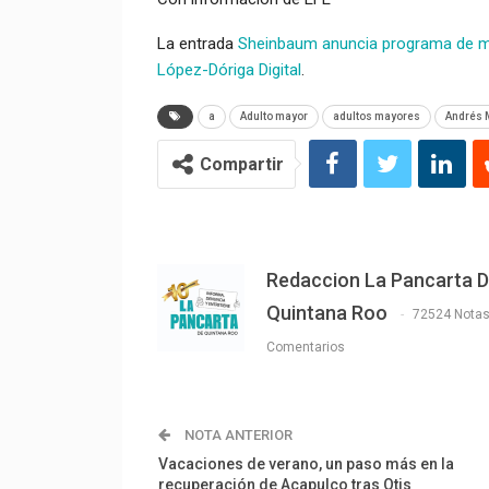
La entrada
Sheinbaum anuncia programa de m
López-Dóriga Digital
.
a
Adulto mayor
adultos mayores
Andrés 
Compartir
Redaccion La Pancarta 
Quintana Roo
72524 Nota
Comentarios
NOTA ANTERIOR
Vacaciones de verano, un paso más en la
recuperación de Acapulco tras Otis