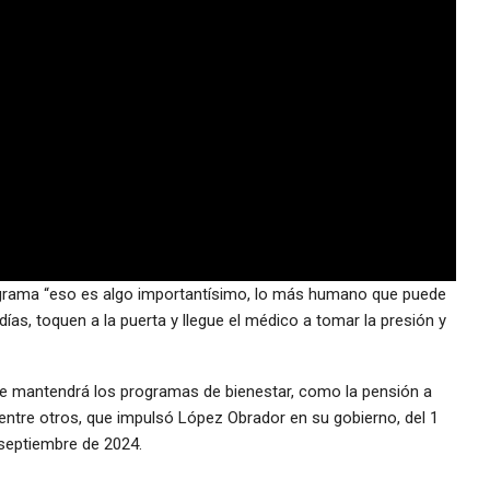
grama “eso es algo importantísimo, lo más humano que puede
as, toquen a la puerta y llegue el médico a tomar la presión y
ue mantendrá los programas de bienestar, como la pensión a
entre otros, que impulsó López Obrador en su gobierno, del 1
 septiembre de 2024.