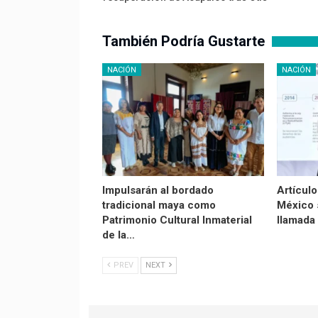
También Podría Gustarte
NACIÓN
NACIÓN
Impulsarán al bordado
Artículo
tradicional maya como
México 
Patrimonio Cultural Inmaterial
llamada
de la…
PREV
NEXT