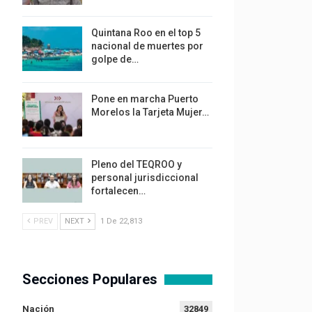
Quintana Roo en el top 5
nacional de muertes por
golpe de…
Pone en marcha Puerto
Morelos la Tarjeta Mujer…
Pleno del TEQROO y
personal jurisdiccional
fortalecen…
PREV
NEXT
1 De 22,813
Secciones Populares
Nación
32849