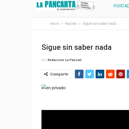
PORTA
Inicio
Nación
Sigue sin saber nada
Sigue sin saber nada
Por
Redaccion La Pancarta De Quintana Roo
Compartir