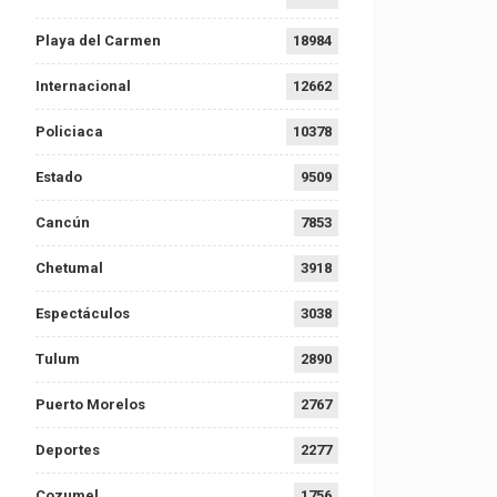
Playa del Carmen
18984
Internacional
12662
Policiaca
10378
Estado
9509
Cancún
7853
Chetumal
3918
Espectáculos
3038
Tulum
2890
Puerto Morelos
2767
Deportes
2277
Cozumel
1756