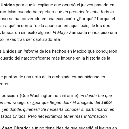
 Unidos
para que le explique qué ocurrió el jueves pasado en
ierno. Más cuando ha repetido que
un presidente sabe todo lo
 caso se ha convertido en una excepción. ¿Por qué? Porque el
para qué ni como fue la aparición en aquel país, de los dos
, buscaron sin éxito alguno:
El Mayo
Zambada nunca pisó una
o Texas tras ser capturado allá.
s Unidos
un
informe
de los hechos en México que condujeron
 acuerdo del narcotraficante más impune en la historia de la
 puntos de una nota de la embajada estadunidense en
entes.
sición: (Que Washington nos informe)
en dónde fue que
con uno
-aseguró-
¿por qué llegan dos? El abogado del
señor
)
¿en dónde, quiénes? Se necesita conocer si participaron en
Estados Unidos. Pero necesitamos tener más información.
López Obrador
aún no tiene idea de que sucedió el jueves en