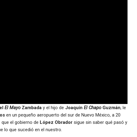
el
El Mayo
Zambada
y el hijo de
Joaquín
El Chapo
Guzmán
, le
os
en un pequeño aeropuerto del sur de Nuevo México, a 20
s que el gobierno de
López Obrador
sigue sin saber qué pasó y
ue lo que sucedió en el nuestro.