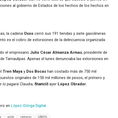
icaciones al gobierno de Estados de los hechos de los hechos en
as, la cadena
Oxxo
cerró sus 191 tiendas y siete gasolineras
punto es el cobro de extorsiones de la delincuencia organizada
ado el empresario
Julio César Almanza Armas
, presidente de
e Tamaulipas. Apenas el lunes denunciaba las extorsiones en
l
Tren Maya
y
Dos Bocas
han costado más de 750 mil
uestos originales de 150 mil millones de pesos, el primero y
e lo pagará Claudia
,
financió
ayer
López Obrador.
ero en
López-Dóriga Digital
.
s
avión
cámaras
CÁRCEL