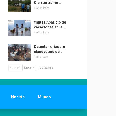
Cierran tramo…
5 años hace
Yalitza Aparicio de
vacaciones en la…
4 años hace
Detectan criadero
clandestino de…
1 año hace
PREV
NEXT
1 De 22,812
Nación
Mundo