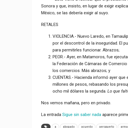
Sonora y que, insisto, en lugar de exigir expl
México, se las debería exigir al suyo.
RETALES
VIOLENCIA.- Nuevo Laredo, en Tamaulip
por el descontrol de la inseguridad. El 
para permitirles funcionar. Abrazos;
PEOR.- Ayer, en Matamoros, fue ejecut
la Federación de Cámaras de Comercio d
los comercios. Más abrazos; y
CUENTAS.- Hacienda informó ayer que e
millones de pesos, rebasando los presup
ocho mil dólares la segunda.
Lo que falt
Nos vemos mañana, pero en privado.
La entrada
Sigue sin saber nada
aparece prim
a
abogado
acuerdo
aeropuerto
arma