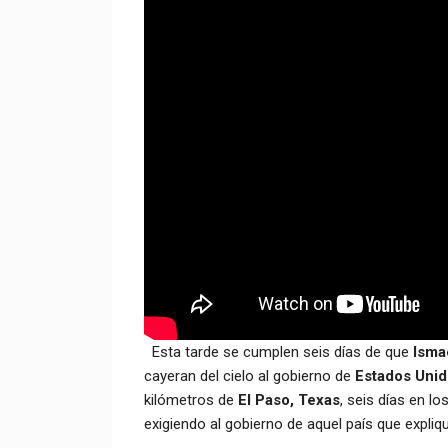
Esta tarde se cumplen seis días de que
Isma
cayeran del cielo al gobierno de
Estados Unid
kilómetros de
El Paso, Texas
, seis días en lo
exigiendo al gobierno de aquel país que expliq