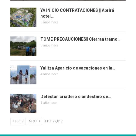
YA INICIO CONTRATACIONES || Abrirá
hotel…
5 años hace
TOME PRECAUCIONES|| Cierran tramo…
5 años hace
Yalitza Aparicio de vacaciones en la…
4 años hace
Detectan criadero clandestino de…
1 año hace
PREV
NEXT
1 De 22,817