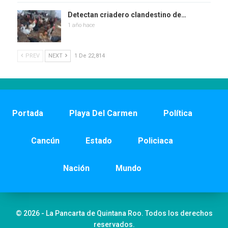
Detectan criadero clandestino de…
1 año hace
PREV
NEXT
1 De 22,814
Portada
Playa Del Carmen
Política
Cancún
Estado
Policiaca
Nación
Mundo
© 2026 - La Pancarta de Quintana Roo. Todos los derechos
reservados.