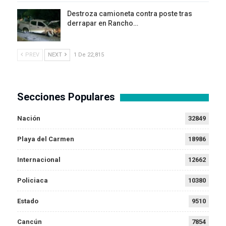
Destroza camioneta contra poste tras
derrapar en Rancho…
PREV
NEXT
1 De 22,815
Secciones Populares
Nación
32849
Playa del Carmen
18986
Internacional
12662
Policiaca
10380
Estado
9510
Cancún
7854