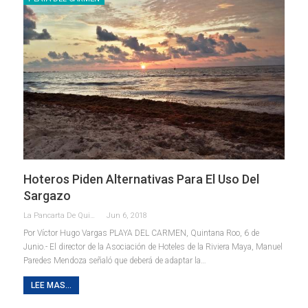
Hoteros Piden Alternativas Para El Uso Del
Sargazo
La Pancarta De Quintana Roo
Jun 6, 2018
Por Víctor Hugo Vargas PLAYA DEL CARMEN, Quintana Roo, 6 de
Junio.- El director de la Asociación de Hoteles de la Riviera Maya, Manuel
Paredes Mendoza señaló que deberá de adaptar la…
LEE MAS...