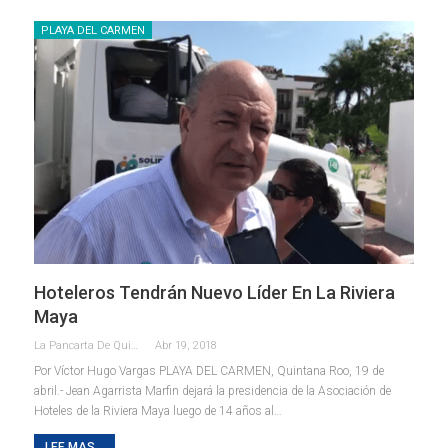
PLAYA DEL CARMEN
Hoteleros Tendrán Nuevo Líder En La Riviera
Maya
La Pancarta De Quintana Roo
Abr 19, 2018
Por Víctor Hugo Vargas PLAYA DEL CARMEN, Quintana Roo, 19 de
abril.- Jean Agarrista Marfin dejará la presidencia de la Asociación de
Hoteles de la Riviera Maya luego de 14 años al…
LEE MAS...