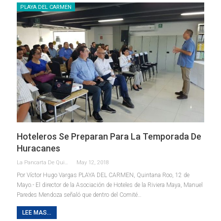
PLAYA DEL CARMEN
Hoteleros Se Preparan Para La Temporada De
Huracanes
La Pancarta De Quintana Roo
May 12, 2018
Por Víctor Hugo Vargas PLAYA DEL CARMEN, Quintana Roo, 12 de
Mayo.- El director de la Asociación de Hoteles de la Riviera Maya, Manuel
Paredes Mendoza señaló que dentro del Comité…
LEE MAS...