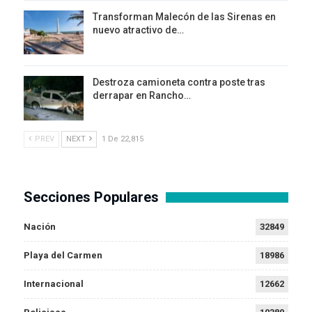
Transforman Malecón de las Sirenas en
nuevo atractivo de…
Destroza camioneta contra poste tras
derrapar en Rancho…
PREV
NEXT
1 De 22,815
Secciones Populares
Nación
32849
Playa del Carmen
18986
Internacional
12662