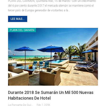
PLAYA DEL CARMEN, Quintana Roo, 15 de marzo.- Con un crecimiento
del 6 por ciento durante 2017 el mercado alemán se mantiene como el
tercer país de Europa generador de visitantes a la…
LEE MAS...
PLAYA DEL CARMEN
Durante 2018 Se Sumarán Un Mil 500 Nuevas
Habitaciones De Hotel
La Pancarta De Quintana Roo
Feb 7, 2018