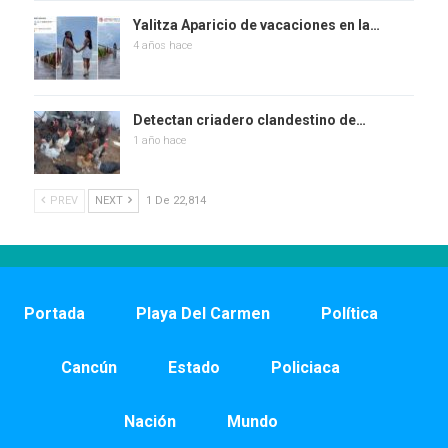
Yalitza Aparicio de vacaciones en la…
4 años hace
Detectan criadero clandestino de…
1 año hace
PREV
NEXT
1 De 22,814
Portada
Playa Del Carmen
Política
Cancún
Estado
Policiaca
Nación
Mundo