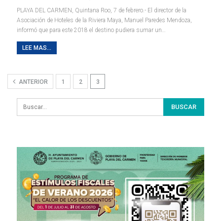
PLAYA DEL CARMEN, Quintana Roo, 7 de febrero.- El director de la
Asociación de Hoteles de la Riviera Maya, Manuel Paredes Mendoza,
informó que para este 2018 el destino pudiera sumar un…
LEE MAS...
ANTERIOR
1
2
3