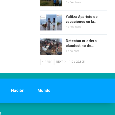
5 años hace
Yalitza Aparicio de
vacaciones en la…
4 años hace
Detectan criadero
clandestino de…
1 año hace
PREV
NEXT
1 De 22,805
Nación
Mundo
s.