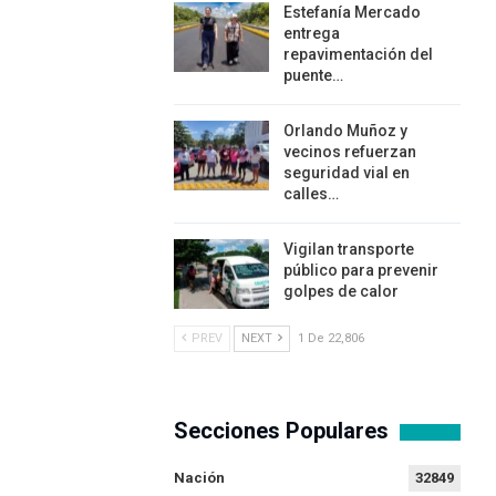
Estefanía Mercado
entrega
repavimentación del
puente…
Orlando Muñoz y
vecinos refuerzan
seguridad vial en
calles…
Vigilan transporte
público para prevenir
golpes de calor
PREV
NEXT
1 De 22,806
Secciones Populares
Nación
32849