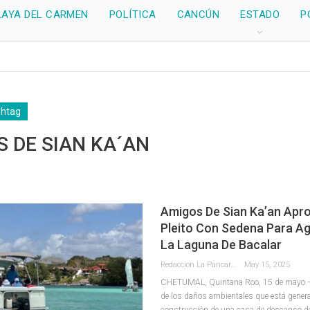
LAYA DEL CARMEN
POLÍTICA
CANCÚN
ESTADO
P
shtag
 DE SIAN KA´AN
Amigos De Sian Ka’an Apr
Pleito Con Sedena Para Ag
La Laguna De Bacalar
Redaccion La Pancarta De Quintana Roo
May 15, 2025
CHETUMAL, Quintana Roo, 15 de mayo.— 
de los daños ambientales que está gener
construcción de una casa de descanso de 