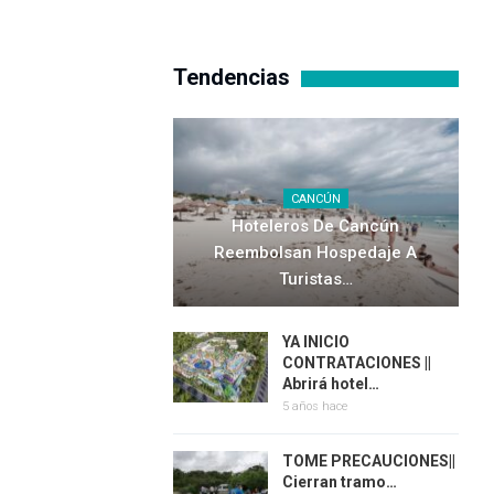
Tendencias
CANCÚN
Hoteleros De Cancún
Reembolsan Hospedaje A
Turistas…
YA INICIO
CONTRATACIONES ||
Abrirá hotel…
5 años hace
TOME PRECAUCIONES||
Cierran tramo…