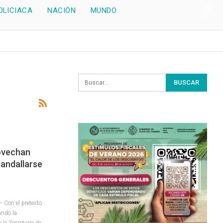
OLICIACA
NACIÓN
MUNDO
ovechan
andallarse
Con el pretexto
ando la
la Secretaría de