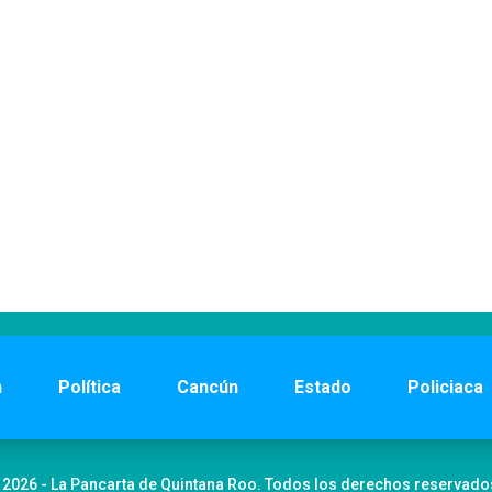
n
Política
Cancún
Estado
Policiaca
 2026 - La Pancarta de Quintana Roo. Todos los derechos reservado