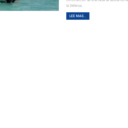
la Defensa
…
LEE MAS...