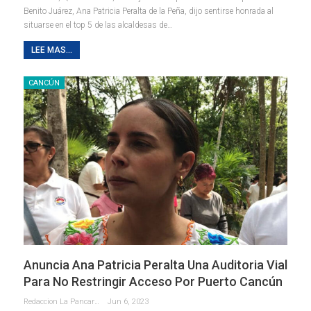
Benito Juárez, Ana Patricia Peralta de la Peña, dijo sentirse honrada al
situarse en el top 5 de las alcaldesas de
…
LEE MAS...
CANCÚN
Anuncia Ana Patricia Peralta Una Auditoria Vial
Para No Restringir Acceso Por Puerto Cancún
Redaccion La Pancarta De Quintana Roo
Jun 6, 2023