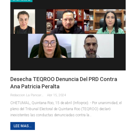
Desecha TEQROO Denuncia Del PRD Contra
Ana Patricia Peralta
Redaccion La Pancarta De Quintana Roo
Abr 15, 2024
CHETUMAL, Quintana Roo, 15 de abril (Infoqroo). - Por unanimidad, el
pleno del Tribunal Electoral de Quintana Roo (TEQROO) declaró
inexistentes las conductas denunciadas contra la
…
LEE MAS...