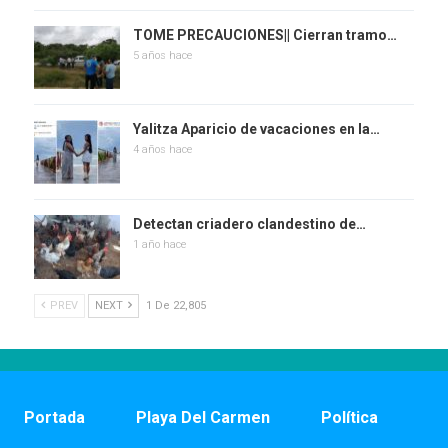
TOME PRECAUCIONES|| Cierran tramo…
5 años hace
Yalitza Aparicio de vacaciones en la…
4 años hace
Detectan criadero clandestino de…
1 año hace
PREV
NEXT
1 De 22,805
Portada
Playa Del Carmen
Política