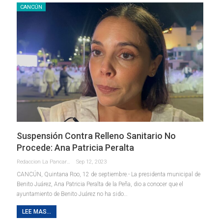
CANCÚN
Suspensión Contra Relleno Sanitario No
Procede: Ana Patricia Peralta
Redaccion La Pancarta De Quintana Roo
Sep 12, 2023
CANCÚN, Quintana Roo, 12 de septiembre.- La presidenta municipal de
Benito Juárez, Ana Patricia Peralta de la Peña, dio a conocer que el
ayuntamiento de Benito Juárez no ha sido
…
LEE MAS...