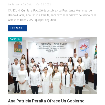
La Pancarta De Quintana Roo
Oct 26, 2022
CANCÚN, Quintana Roo, 26 de octubre. - La Presidente Municipal de
Benito Juárez, Ana Patricia Peralta, encabezó el banderazo de salida de la
Caravana Rosa 2022, que por segundo
…
LEE MAS...
CANCÚN
Ana Patricia Peralta Ofrece Un Gobierno