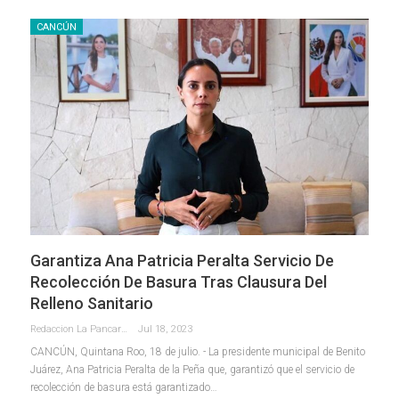
CANCÚN
Garantiza Ana Patricia Peralta Servicio De
Recolección De Basura Tras Clausura Del
Relleno Sanitario
Redaccion La Pancarta De Quintana Roo
Jul 18, 2023
CANCÚN, Quintana Roo, 18 de julio. - La presidente municipal de Benito
Juárez, Ana Patricia Peralta de la Peña que, garantizó que el servicio de
recolección de basura está garantizado
…