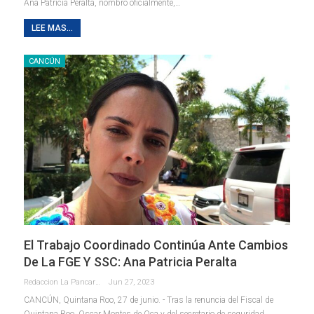
Ana Patricia Peralta, nombró oficialmente,
…
LEE MAS...
CANCÚN
El Trabajo Coordinado Continúa Ante Cambios
De La FGE Y SSC: Ana Patricia Peralta
Redaccion La Pancarta De Quintana Roo
Jun 27, 2023
CANCÚN, Quintana Roo, 27 de junio. - Tras la renuncia del Fiscal de
Quintana Roo, Oscar Montes de Oca y del secretario de seguridad