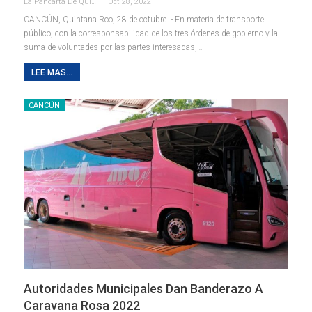
La Pancarta De Quintana Roo
Oct 28, 2022
CANCÚN, Quintana Roo, 28 de octubre. - En materia de transporte
público, con la corresponsabilidad de los tres órdenes de gobierno y la
suma de voluntades por las partes interesadas,
…
LEE MAS...
CANCÚN
Autoridades Municipales Dan Banderazo A
Caravana Rosa 2022