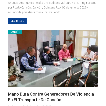
Anuncia Ana Patricia Peralta una auditoria vial para no restringir acceso
por Puerto Cancún.
Cancún, Quintana Roo; 06 de junio de 2023.-
Anunció la presidenta municipal de Benito
…
LEE MAS...
CANCÚN
Mano Dura Contra Generadores De Violencia
En El Transporte De Cancún