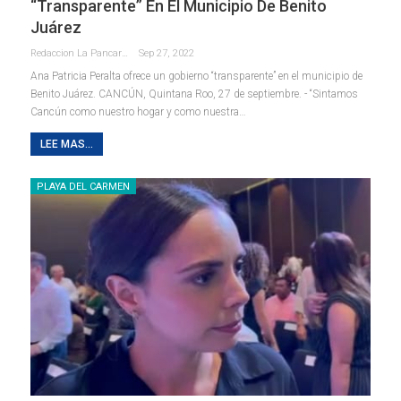
“transparente” En El Municipio De Benito
Juárez
Redaccion La Pancarta De Quintana Roo
Sep 27, 2022
Ana Patricia Peralta ofrece un gobierno “transparente” en el municipio de
Benito Juárez.
CANCÚN, Quintana Roo, 27 de septiembre. - “Sintamos
Cancún como nuestro hogar y como nuestra
…
LEE MAS...
PLAYA DEL CARMEN