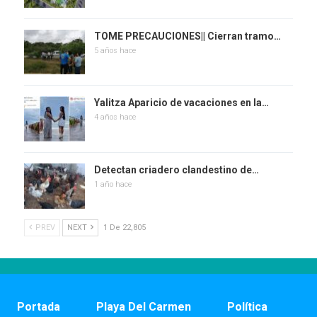
TOME PRECAUCIONES|| Cierran tramo…
5 años hace
Yalitza Aparicio de vacaciones en la…
4 años hace
Detectan criadero clandestino de…
1 año hace
PREV
NEXT
1 De 22,805
Portada
Playa Del Carmen
Política