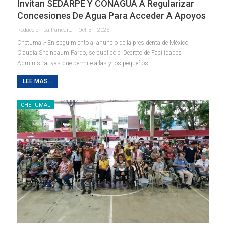
Invitan SEDARPE Y CONAGUA A Regularizar
Concesiones De Agua Para Acceder A Apoyos
Redaccion La Pancarta De Quintana Roo
Oct 31, 2025
Chetumal.- En seguimiento al anuncio de la presidenta de México
Claudia Sheinbaum Pardo, se publicó el Decreto de Facilidades
Administrativas que permite a las y los pequeños
…
LEE MAS...
CHETUMAL