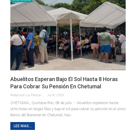
Abuelitos Esperan Bajo El Sol Hasta 8 Horas
Para Cobrar Su Pensión En Chetumal
Redaccion La Pancarta De Quintana Roo
Jul 8, 2026
CHETUMAL, Quintana Roo, 08 de julio. – Abuelitos esperaron hasta
ocho horas en largas filas y bajo el sol para cobrar su pensión en el único
Banco del Bienestar en Chetumal, tras
…
LEE MAS...