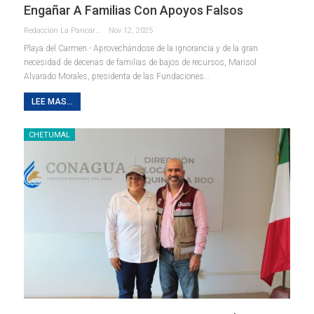
Engañar A Familias Con Apoyos Falsos
Redaccion La Pancarta De Quintana Roo
Nov 12, 2025
Playa del Carmen.- Aprovechándose de la ignorancia y de la gran
necesidad de decenas de familias de bajos de recursos, Marisol
Alvarado Morales, presidenta de las Fundaciones
…
LEE MAS...
CHETUMAL