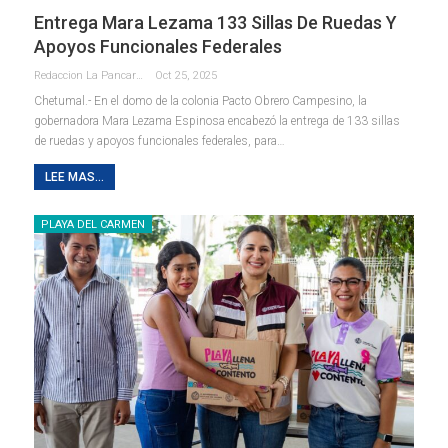
Entrega Mara Lezama 133 Sillas De Ruedas Y
Apoyos Funcionales Federales
Redaccion La Pancarta De Quintana Roo
Oct 25, 2025
Chetumal.- En el domo de la colonia Pacto Obrero Campesino, la
gobernadora Mara Lezama Espinosa encabezó la entrega de 133 sillas
de ruedas y apoyos funcionales federales, para
…
LEE MAS...
PLAYA DEL CARMEN