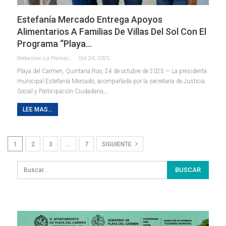
Estefanía Mercado Entrega Apoyos
Alimentarios A Familias De Villas Del Sol Con El
Programa “Playa…
Redaccion La Pancarta De Quintana Roo
Oct 24, 2025
Playa del Carmen, Quintana Roo, 24 de octubre de 2025.— La presidenta
municipal Estefanía Mercado, acompañada por la secretaria de Justicia
Social y Participación Ciudadana,
…
LEE MAS...
1
2
3
…
7
SIGUIENTE