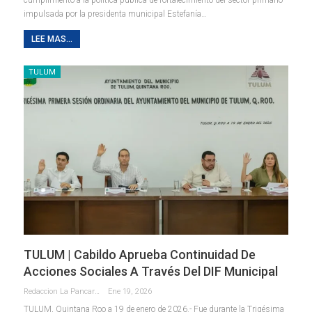
impulsada por la presidenta municipal Estefanía
…
LEE MAS...
TULUM
TULUM | Cabildo Aprueba Continuidad De
Acciones Sociales A Través Del DIF Municipal
Redaccion La Pancarta De Quintana Roo
Ene 19, 2026
TULUM, Quintana Roo a 19 de enero de 2026.- Fue durante la Trigésima