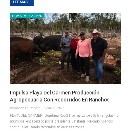
LEE MAS...
PLAYA DEL CARMEN
Impulsa Playa Del Carmen Producción
Agropecuaria Con Recorridos En Ranchos
Redaccion La Pancarta De Quintana Roo
Mar 21, 2026
PLAYA DEL CARMEN, Quintana Roo 21 de marzo de 2026.- El gobierno
municipal encabezado por la presidenta Estefanía Mercado Asencio
continúa realizando recorridos en diversas zonas
…