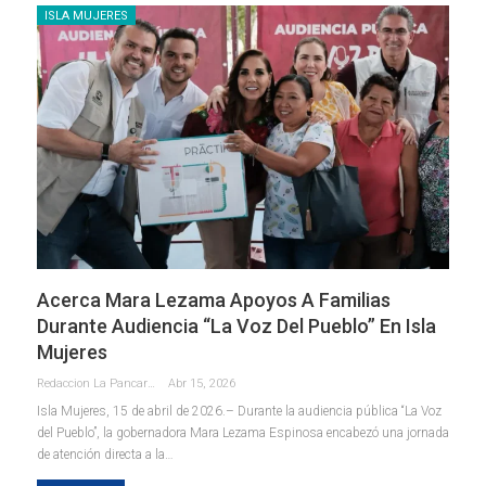
ISLA MUJERES
Acerca Mara Lezama Apoyos A Familias
Durante Audiencia “La Voz Del Pueblo” En Isla
Mujeres
Redaccion La Pancarta De Quintana Roo
Abr 15, 2026
Isla Mujeres, 15 de abril de 2026.– Durante la audiencia pública “La Voz
del Pueblo”, la gobernadora Mara Lezama Espinosa encabezó una jornada
de atención directa a la
…