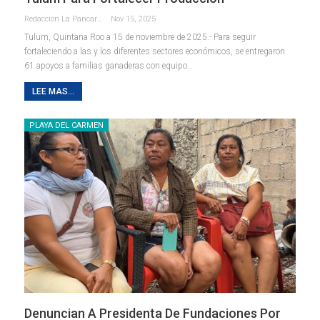
Redaccion La Pancarta De Quintana Roo
Nov 15, 2025
Tulum, Quintana Roo a 15 de noviembre de 2025.- Para seguir
fortaleciendo a las y los diferentes sectores económicos, se entregaron
61 apoyos a familias ganaderas con equipo
…
LEE MAS...
PLAYA DEL CARMEN
Denuncian A Presidenta De Fundaciones Por