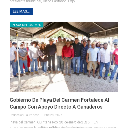
presidente municipal, Diego Castañón Trejo,
…
LEE MAS...
PLAYA DEL CARMEN
Gobierno De Playa Del Carmen Fortalece Al
Campo Con Apoyo Directo A Ganaderos
Redaccion La Pancarta De Quintana Roo
Ene 28, 2026
Playa del Carmen, Quintana Roo, 28 de enero de 2026.— En
cumplimiento a la política pública de fortalecimiento del sector primario