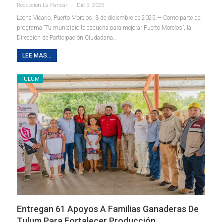
Redaccion La Pancarta De Quintana Roo
Dic 3, 2025
Leona Vicario, Puerto Morelos, 3 de diciembre de 2025.— Como parte del
programa “Tu municipio te escucha para mejorar Puerto Morelos”, la
Dirección de Participación Ciudadana
…
LEE MAS...
TULUM
Entregan 61 Apoyos A Familias Ganaderas De
Tulum Para Fortalecer Producción