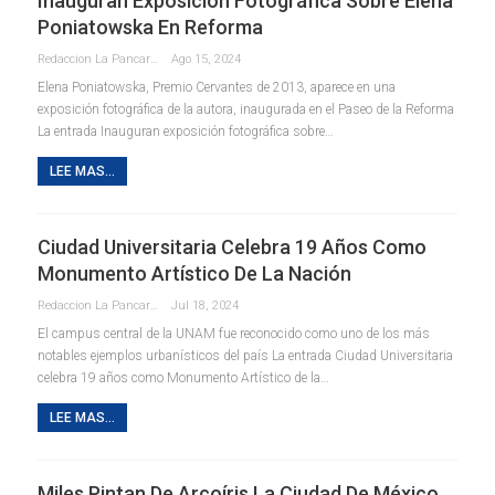
Inauguran Exposición Fotográfica Sobre Elena
Poniatowska En Reforma
Redaccion La Pancarta De Quintana Roo
Ago 15, 2024
Elena Poniatowska, Premio Cervantes de 2013, aparece en una
exposición fotográfica de la autora, inaugurada en el Paseo de la Reforma
La entrada Inauguran exposición fotográfica sobre…
LEE MAS...
Ciudad Universitaria Celebra 19 Años Como
Monumento Artístico De La Nación
Redaccion La Pancarta De Quintana Roo
Jul 18, 2024
El campus central de la UNAM fue reconocido como uno de los más
notables ejemplos urbanísticos del país La entrada Ciudad Universitaria
celebra 19 años como Monumento Artístico de la…
LEE MAS...
Miles Pintan De Arcoíris La Ciudad De México