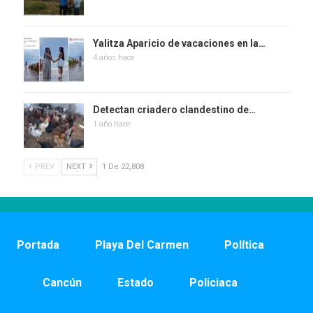
Yalitza Aparicio de vacaciones en la…
4 años hace
Detectan criadero clandestino de…
1 año hace
PREV
NEXT
1 De 22,808
Portada
Playa Del Carmen
Política
Cancún
Estado
Policiaca