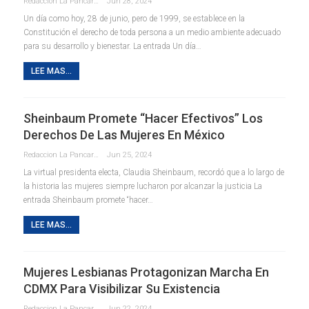
Redaccion La Pancarta De Quintana Roo
Jun 28, 2024
Un día como hoy, 28 de junio, pero de 1999, se establece en la
Constitución el derecho de toda persona a un medio ambiente adecuado
para su desarrollo y bienestar. La entrada Un día…
LEE MAS...
Sheinbaum Promete “hacer Efectivos” Los
Derechos De Las Mujeres En México
Redaccion La Pancarta De Quintana Roo
Jun 25, 2024
La virtual presidenta electa, Claudia Sheinbaum, recordó que a lo largo de
la historia las mujeres siempre lucharon por alcanzar la justicia La
entrada Sheinbaum promete “hacer…
LEE MAS...
Mujeres Lesbianas Protagonizan Marcha En
CDMX Para Visibilizar Su Existencia
Redaccion La Pancarta De Quintana Roo
Jun 22, 2024