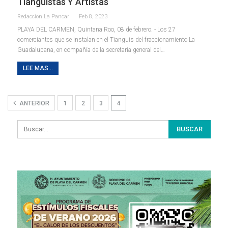
Tianguistas Y Artistas
Redaccion La Pancarta De Quintana Roo
Feb 8, 2023
PLAYA DEL CARMEN, Quintana Roo, 08 de febrero. - Los 27
comerciantes que se instalan en el Tianguis del fraccionamiento La
Guadalupana, en compañía de la secretaria general del
…
LEE MAS...
ANTERIOR
1
2
3
4