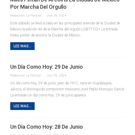
Por Marcha Del Orgullo
Redaccion La Pancarta De Quintana Roo
Jun 29, 2024
Este sábado se llevó a cabo en las principales avenida de la Ciudad de
México la edición 46 de la Marcha del orgullo LGBTTTIQ+ La entrada
Miles pintan de arcoíris la Ciudad de México…
LEE MAS...
Un Día Como Hoy: 29 De Junio
Redaccion La Pancarta De Quintana Roo
Jun 29, 2024
Un día como hoy, 29 de junio, pero de 1912, nace en Guadalajara,
Jalisco, el distinguido compositor mexicano José Pablo Moncayo García
La entrada Un día como hoy: 29 de junio aparece…
LEE MAS...
Un Día Como Hoy: 28 De Junio