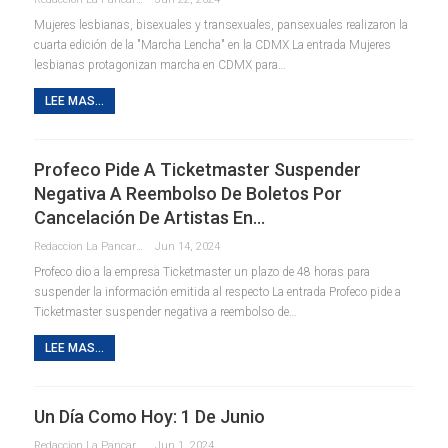
Mujeres lesbianas, bisexuales y transexuales, pansexuales realizaron la
cuarta edición de la "Marcha Lencha" en la CDMX La entrada Mujeres
lesbianas protagonizan marcha en CDMX para…
LEE MAS...
Profeco Pide A Ticketmaster Suspender
Negativa A Reembolso De Boletos Por
Cancelación De Artistas En…
Redaccion La Pancarta De Quintana Roo
Jun 14, 2024
Profeco dio a la empresa Ticketmaster un plazo de 48 horas para
suspender la información emitida al respecto La entrada Profeco pide a
Ticketmaster suspender negativa a reembolso de…
LEE MAS...
Un Día Como Hoy: 1 De Junio
Redaccion La Pancarta De Quintana Roo
Jun 1, 2024