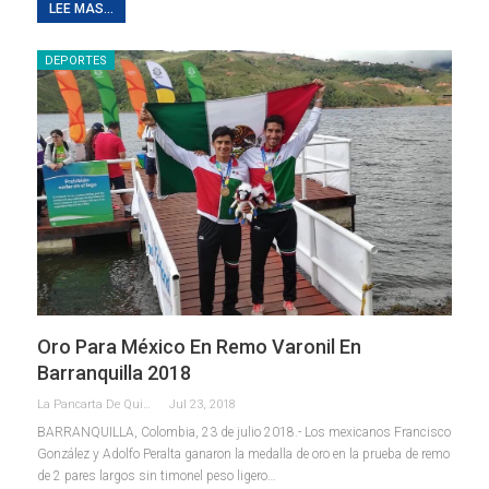
LEE MAS...
DEPORTES
Oro Para México En Remo Varonil En
Barranquilla 2018
La Pancarta De Quintana Roo
Jul 23, 2018
BARRANQUILLA, Colombia, 23 de julio 2018.- Los mexicanos Francisco
González y Adolfo Peralta ganaron la medalla de oro en la prueba de remo
de 2 pares largos sin timonel peso ligero…