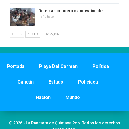
Detectan criadero clandestino de…
1 año hace
PREV
NEXT
1 De 22,802
Portada
Playa Del Carmen
Política
Cancún
Estado
Policiaca
Nación
Mundo
© 2026 - La Pancarta de Quintana Roo. Todos los derechos