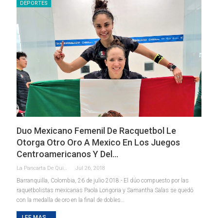
DEPORTES
Duo Mexicano Femenil De Racquetbol Le
Otorga Otro Oro A Mexico En Los Juegos
Centroamericanos Y Del…
La Pancarta De Quintana Roo
Jul 26, 2018
Barranquilla, Colombia, 26 de julio 2018.- El dúo compuesto por las
raquetbolistas mexicanas Paola Longoria y Samantha Salas se quedó
con la medalla de oro en la final de dobles…
LEE MAS...