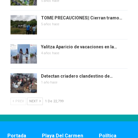
5 años hace
TOME PRECAUCIONES|| Cierran tramo…
5 años hace
Yalitza Aparicio de vacaciones en la…
4 años hace
Detectan criadero clandestino de…
1 año hace
PREV
NEXT
1 De 22,799
Portada
Playa Del Carmen
Política