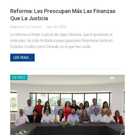
Reforma: Les Preocupan Más Las Finanzas
Que La Justicia
Redaccion La Pancarta De Quintana Roo
Ago 30, 2024
La reforma al Poder Judicial de López Obrador, que le aprobarán el
miércoles, ha sido limitada a preocupaciones financieras tanto en
Estados Unidos como Canadá, en lo que han caído…
LEE MAS...
ESTADO