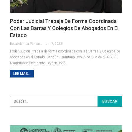
Poder Judicial Trabaja De Forma Coordinada
Con Las Barras Y Colegios De Abogados En El
Estado
Redaccion La Pancarta De Quintana Roo
Jul 7, 2023
Poder Judicial trabaja de forma coordinada con las Barras y Colegios de
abogados en el Estado.
Cancún, Quintana Roo, 6 de julio del 2023.- El
Magistrado Presidente Heyden José
…
LEE MAS...