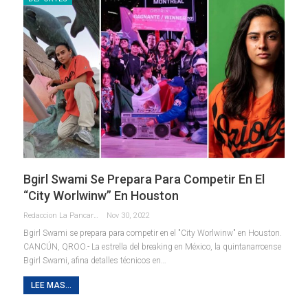
Bgirl Swami Se Prepara Para Competir En El
“City Worlwinw” En Houston
Redaccion La Pancarta De Quintana Roo
Nov 30, 2022
Bgirl Swami se prepara para competir en el "City Worlwinw" en Houston.
CANCÚN, QROO.- La estrella del breaking en México, la quintanarroense
Bgirl Swami, afina detalles técnicos en
…
LEE MAS...