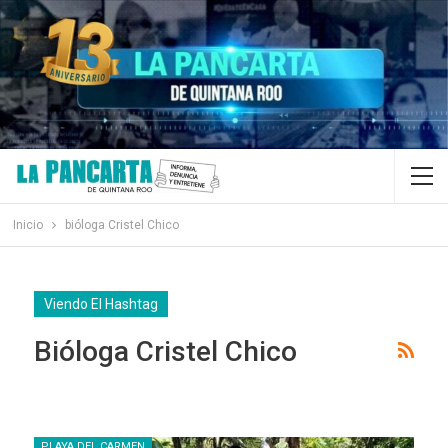
Inicio
bióloga Cristel Chico
Viendo El Hashtag
Bióloga Cristel Chico
PLAYA DEL CARMEN