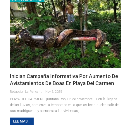
Inician Campaña Informativa Por Aumento De
Avistamientos De Boas En Playa Del Carmen
Redaccion La Pancarta De Quintana Roo
Nov 5, 2025
PLAYA DEL CARMEN, Quintana Roo, 05 de noviembre. - Con la llegada
de las lluvias, comienza la temporada en la que las boas suelen salir de
sus madrigueras y acercarse a las viviendas,
…
LEE MAS...