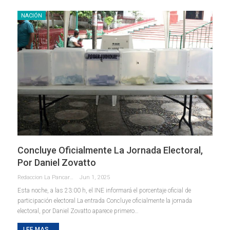
NACIÓN
Concluye Oficialmente La Jornada Electoral,
Por Daniel Zovatto
Redaccion La Pancarta De Quintana Roo
Jun 1, 2025
Esta noche, a las 23:00 h, el INE informará el porcentaje oficial de
participación electoral La entrada Concluye oficialmente la jornada
electoral, por Daniel Zovatto aparece primero…
LEE MAS...