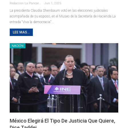
Redaccion La Pancarta De Quintana Roo
Jun 1, 2025
La presidenta Claudia Sheinbaum votó en las elecciones judiciales
acompañada de su esposo, en el Museo de la Secretaría de Hacienda La
entrada “Viva la democracia”:…
LEE MAS...
NACIÓN
México Elegirá El Tipo De Justicia Que Quiere,
Dice Taddei