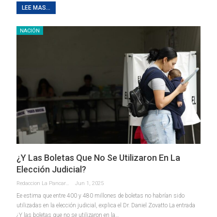
LEE MAS...
NACIÓN
¿Y Las Boletas Que No Se Utilizaron En La
Elección Judicial?
Redaccion La Pancarta De Quintana Roo
Jun 1, 2025
Ee estima que entre 400 y 480 millones de boletas no habrían sido
utilizadas en la elección judicial, explica el Dr. Daniel Zovatto La entrada
¿Y las boletas que no se utilizaron en la…