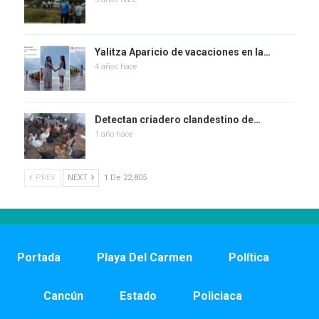
Yalitza Aparicio de vacaciones en la…
4 años hace
Detectan criadero clandestino de…
1 año hace
PREV
NEXT
1 De 22,805
Portada
Playa Del Carmen
Política
Cancún
Estado
Policiaca