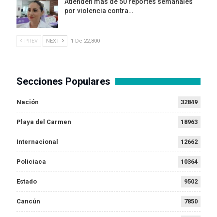
Atienden más de 50 reportes semanales
por violencia contra…
PREV
NEXT
1 De 22,800
Secciones Populares
Nación
32849
Playa del Carmen
18963
Internacional
12662
Policiaca
10364
Estado
9502
Cancún
7850