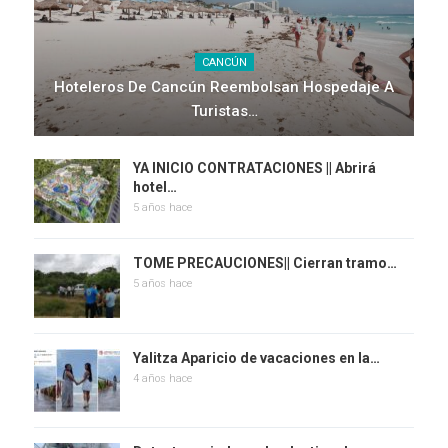
CANCÚN
Hoteleros De Cancún Reembolsan Hospedaje A
Turistas…
YA INICIO CONTRATACIONES || Abrirá
hotel…
5 años hace
TOME PRECAUCIONES|| Cierran tramo…
5 años hace
Yalitza Aparicio de vacaciones en la…
4 años hace