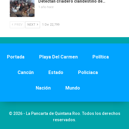
Detectan criadero clandestino de…
1 año hace
PREV
NEXT
1 De 22,799
Portada
Playa Del Carmen
Política
Cancún
Estado
Policiaca
Nación
Mundo
© 2026 - La Pancarta de Quintana Roo. Todos los derechos
reservados.