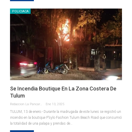
POLICIACA
Se Incendia Boutique En La Zona Costera De
Tulum
Redaccion La Pancarta De Quintana Roo
Ene 13, 2025
TULUM, 13 de enero.- Durante la madrugada de este lunes se registró un
incendio en la boutique P’sylo Fashion Tulum Beach Road que consumió
la totalidad de una palapa y prendas de
…