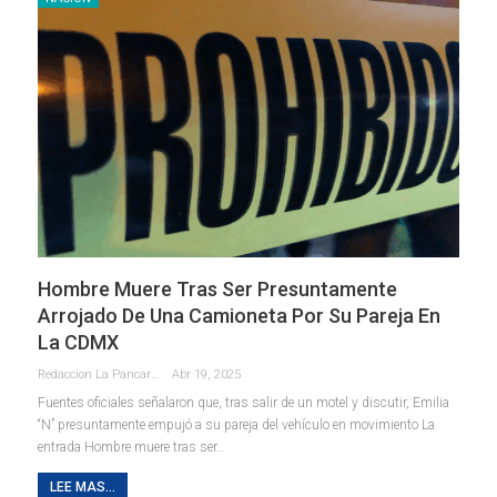
Hombre Muere Tras Ser Presuntamente
Arrojado De Una Camioneta Por Su Pareja En
La CDMX
Redaccion La Pancarta De Quintana Roo
Abr 19, 2025
Fuentes oficiales señalaron que, tras salir de un motel y discutir, Emilia
“N” presuntamente empujó a su pareja del vehículo en movimiento La
entrada Hombre muere tras ser…
LEE MAS...