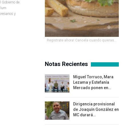
l Gobierno de
ulum
resarios y
Registrate ahora! Cancela cuando quieras...
Notas Recientes
Miguel Torruco, Mara
Lezama y Estefanía
Mercado ponen en…
Dirigencia provisional
de Joaquín González en
MC durará…