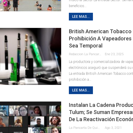
beneficios…
LEE MAS...
British American Tobacco
Prohibición A Vapeadores
Sea Temporal
Redaccion La Pancarta De Quintana Roo
Ene 23, 2025
La productora y comercializadora de vape
electrónicos aseguró que suspenderá su 
La entrada British American Tobacco con
prohibición a…
LEE MAS...
Instalan La Cadena Produc
Tulum; Se Suman Empresar
De La Reactivación Econó
La Pancarta De Quintana Roo
Ago 3, 2021