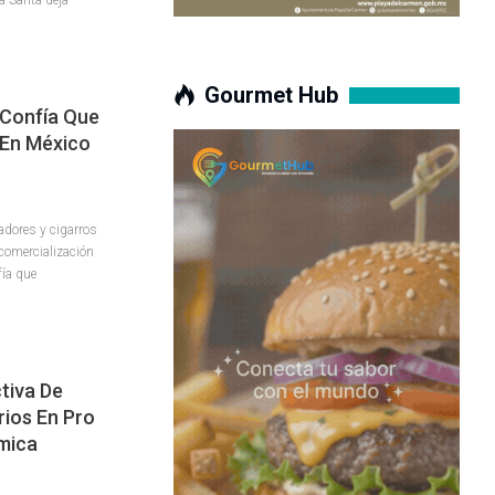
Gourmet Hub
 Confía Que
 En México
adores y cigarros
comercialización
fía que
tiva De
ios En Pro
mica