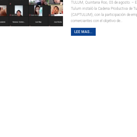
TULUM, Quintana Roo, 03 de agosto. – E
Tulum instaló la Cadena Productiva de T
(CAPTULUM), con la participación de emp
comerciantes con el objetivo de
…
LEE MAS...