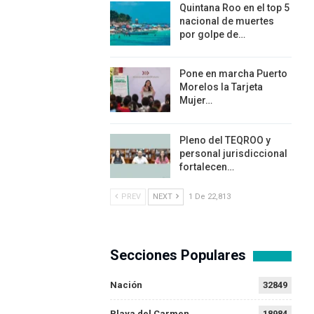
Quintana Roo en el top 5
nacional de muertes
por golpe de…
Pone en marcha Puerto
Morelos la Tarjeta
Mujer…
Pleno del TEQROO y
personal jurisdiccional
fortalecen…
PREV
NEXT
1 De 22,813
Secciones Populares
Nación
32849
Playa del Carmen
18984