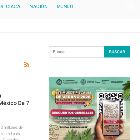
OLICIACA
NACIÓN
MUNDO
a
México De 7
43 millones de
 todo el país,
a Santa deja