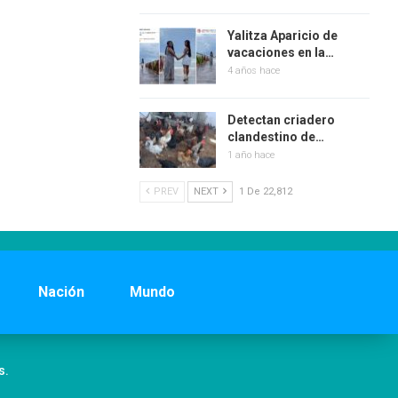
Yalitza Aparicio de
vacaciones en la…
4 años hace
Detectan criadero
clandestino de…
1 año hace
PREV
NEXT
1 De 22,812
Nación
Mundo
s.