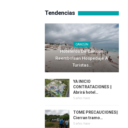
Tendencias
CANCÚN
Hoteleros De Cancún
Reembolsan Hospedaje A
Turistas…
YA INICIO
CONTRATACIONES ||
Abrirá hotel…
5 años hace
TOME PRECAUCIONES||
Cierran tramo…
5 años hace