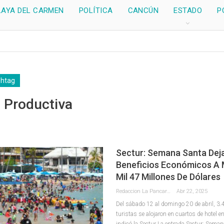
LAYA DEL CARMEN
POLÍTICA
CANCÚN
ESTADO
P
shtag
 Productiva
Sectur: Semana Santa Dej
Beneficios Económicos A 
Mil 47 Millones De Dólares
Redaccion La Pancarta De Quintana Roo
Abr 22, 2025
Del sábado 12 al domingo 20 de abril, 3.
turistas se alojaron en cuartos de hotel en
indicó la Sectur La entrada Sectur: Seman