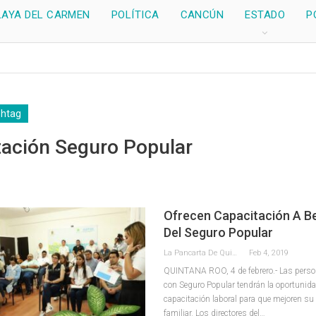
LAYA DEL CARMEN
POLÍTICA
CANCÚN
ESTADO
P
shtag
tación Seguro Popular
Ofrecen Capacitación A Be
Del Seguro Popular
La Pancarta De Quintana Roo
Feb 4, 2019
QUINTANA ROO, 4 de febrero.- Las perso
con Seguro Popular tendrán la oportunidad
capacitación laboral para que mejoren s
familiar. Los directores del…