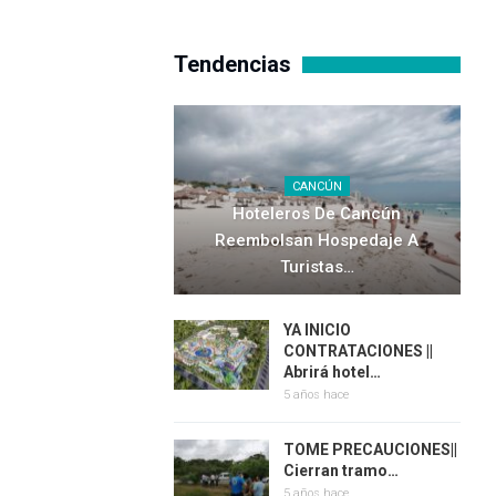
Tendencias
CANCÚN
Hoteleros De Cancún
Reembolsan Hospedaje A
Turistas…
YA INICIO
CONTRATACIONES ||
Abrirá hotel…
5 años hace
TOME PRECAUCIONES||
Cierran tramo…
5 años hace