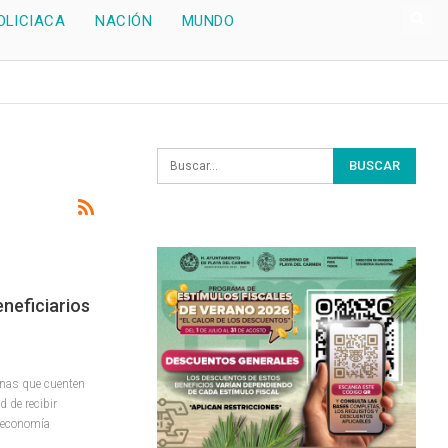
OLICIACA
NACIÓN
MUNDO
neficiarios
nas que cuenten
 de recibir
u economía