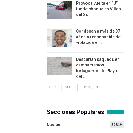
Provoca vuelta en “U”
fuerte choque en Villas
del Sol
Condenan a más de 37
años a responsable de
violación en…
Descartan saqueos en
campamentos
tortugueros de Playa
del…
PREV
NEXT
1 De 22,818
Secciones Populares
Nación
32849