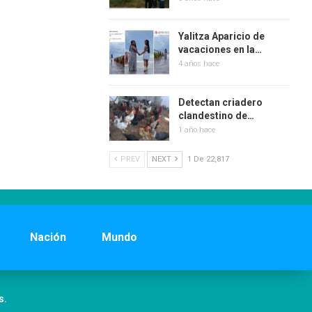
Yalitza Aparicio de
vacaciones en la…
4 años hace
Detectan criadero
clandestino de…
1 año hace
PREV
NEXT
1 De 22,817
Nación
Mundo
s.