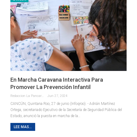
En Marcha Caravana Interactiva Para
Promover La Prevención Infantil
Redaccion La Pancarta De Quintana Roo
Jun 27, 2024
CANCÚN, Quintana Roo, 27 de junio (Infoqroo). - Adrián Martínez
Ortega, secretariado Ejecutivo de la Secretaría de Seguridad Pública del
Estado, anunció la puesta en marcha de la
…
LEE MAS...