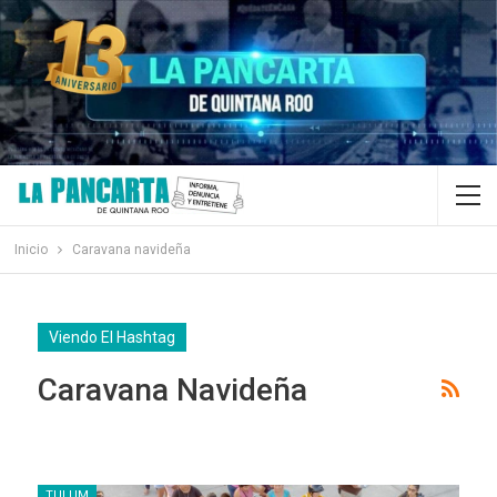
Inicio
Caravana navideña
Viendo El Hashtag
Caravana Navideña
TULUM