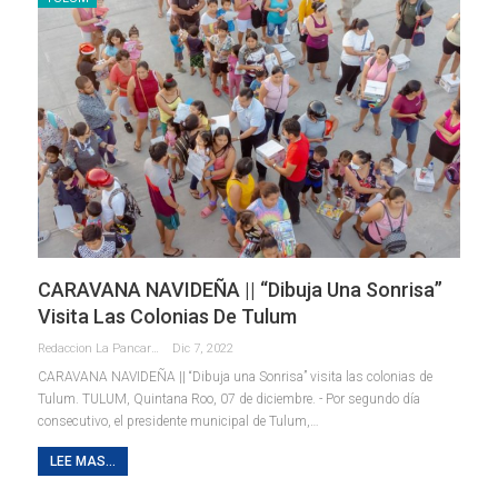
CARAVANA NAVIDEÑA || “Dibuja Una Sonrisa”
Visita Las Colonias De Tulum
Redaccion La Pancarta De Quintana Roo
Dic 7, 2022
CARAVANA NAVIDEÑA || “Dibuja una Sonrisa” visita las colonias de
Tulum.
TULUM, Quintana Roo, 07 de diciembre. - Por segundo día
consecutivo, el presidente municipal de Tulum,
…
LEE MAS...