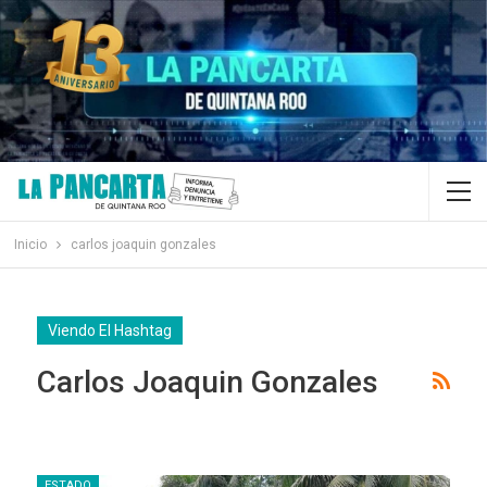
Inicio
carlos joaquin gonzales
Viendo El Hashtag
Carlos Joaquin Gonzales
ESTADO