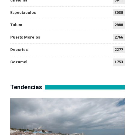
Chetumal
3911
Espectáculos
3038
Tulum
2888
Puerto Morelos
2766
Deportes
2277
Cozumel
1753
Tendencias