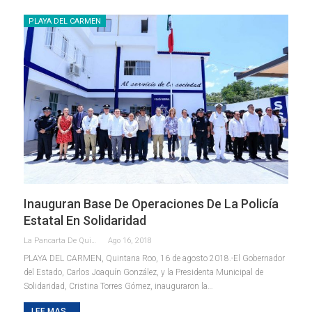
PLAYA DEL CARMEN
Inauguran Base De Operaciones De La Policía
Estatal En Solidaridad
La Pancarta De Quintana Roo
Ago 16, 2018
PLAYA DEL CARMEN, Quintana Roo, 16 de agosto 2018.-El Gobernador
del Estado, Carlos Joaquín González, y la Presidenta Municipal de
Solidaridad, Cristina Torres Gómez, inauguraron la…
LEE MAS...