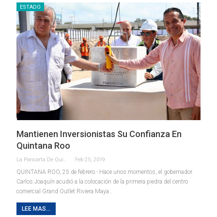
ESTADO
Mantienen Inversionistas Su Confianza En
Quintana Roo
La Pancarta De Quintana Roo
Feb 25, 2019
QUINTANA ROO, 25 de febrero.- Hace unos momentos, el gobernador
Carlos Joaquín acudió a la colocación de la primera piedra del centro
comercial Grand Outlet Riviera Maya…
LEE MAS...