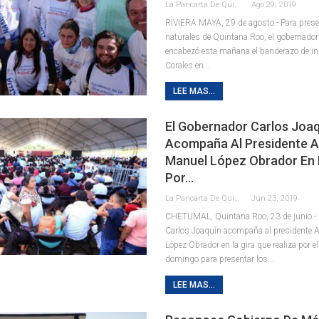
La Pancarta De Quintana Roo
Ago 29, 2019
RIVIERA MAYA, 29 de agosto.- Para prese
naturales de Quintana Roo, el gobernado
encabezó esta mañana el banderazo de in
Corales en
…
LEE MAS...
El Gobernador Carlos Joa
Acompaña Al Presidente 
Manuel López Obrador En 
Por…
La Pancarta De Quintana Roo
Jun 23, 2019
CHETUMAL, Quintana Roo, 23 de junio.- 
Carlos Joaquín acompaña al presidente 
López Obrador en la gira que realiza por e
domingo para presentar los…
LEE MAS...