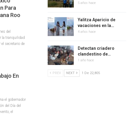
xico
5 años hace
in Para
tana Roo
Yalitza Aparicio de
vacaciones en la…
nes del
4 años hace
 la tranquilidad
el secretario de
Detectan criadero
clandestino de…
1 año hace
PREV
NEXT
1 De 22,805
abajo En
a el gobernador
n del Día del
vento, el