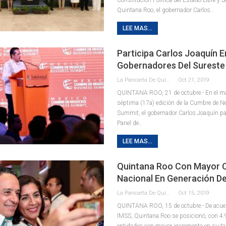
Quintana Roo, el gobernador Carlos
…
LEE MAS...
Participa Carlos Joaquín E
Gobernadores Del Sureste
La Pancarta De Quintana Roo
Oct 21, 2019
QUINTANA ROO, 21 de octubre.- En el ma
séptima (17a) edición de la Cumbre de 
Summit, el gobernador Carlos Joaquín par
Panel de
…
LEE MAS...
Quintana Roo Con Mayor 
Nacional En Generación D
La Pancarta De Quintana Roo
Oct 15, 2019
QUINTANA ROO, 15 de octubre.- De acuer
IMSS, Quintana Roo se posicionó, con 4.9
entidades con mayor incremento en su ta