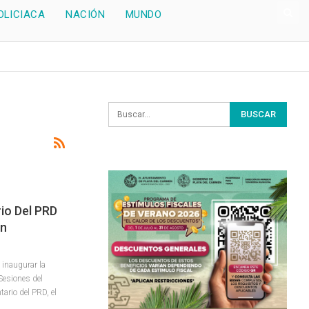
OLICIACA
NACIÓN
MUNDO
io Del PRD
ún
 inaugurar la
Sesiones del
ario del PRD, el