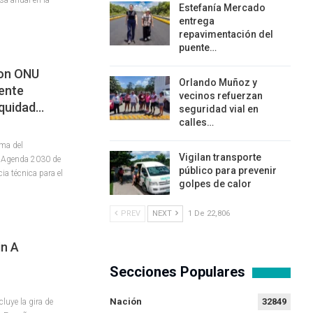
Estefanía Mercado
entrega
repavimentación del
puente…
Con ONU
Orlando Muñoz y
ente
vecinos refuerzan
Equidad…
seguridad vial en
calles…
ma del
Vigilan transporte
a Agenda 2030 de
público para prevenir
ia técnica para el
golpes de calor
PREV
NEXT
1 De 22,806
in A
Secciones Populares
Nación
32849
uye la gira de