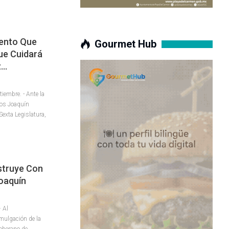
iento Que
Gourmet Hub
ue Cuidará
z…
embre. - Ante la
los Joaquín
Sexta Legislatura,
struye Con
oaquín
 Al
mulgación de la
Soberano de