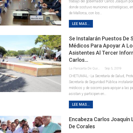
trabajo del gobernador Carlos Joaquín po
donde sostuvo reuniones estratégicas, e
de Mallorca, con los
…
LEE MAS...
Se Instalarán Puestos De 
Médicos Para Apoyar A Lo
Asistentes Al Tercer Info
Carlos…
La Pancarta De Quintana Roo
Sep 5, 2019
CHETUMAL.- La Secretaría de Salud, Protec
Secretaría de Seguridad Pública instalar
médicos y de socorro para apoyar a las 
asistan y participen en
…
LEE MAS...
Encabeza Carlos Joaquín 
De Corales