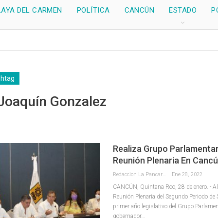
LAYA DEL CARMEN
POLÍTICA
CANCÚN
ESTADO
P
shtag
 Joaquín Gonzalez
Realiza Grupo Parlamentar
Reunión Plenaria En Canc
Redaccion La Pancarta De Quintana Roo
Ene 28, 2022
CANCÚN, Quintana Roo, 28 de enero. - Al
Reunión Plenaria del Segundo Periodo de 
primer año legislativo del Grupo Parlament
gobernador
…