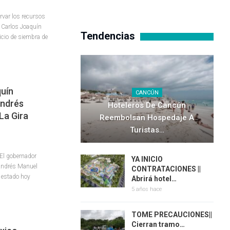
rvar los recursos
r Carlos Joaquín
Tendencias
icio de siembra de
quín
CANCÚN
Andrés
Hoteleros De Cancún
La Gira
Reembolsan Hospedaje A
Turistas…
El gobernador
YA INICIO
Andrés Manuel
CONTRATACIONES ||
l estado hoy
Abrirá hotel…
5 años hace
TOME PRECAUCIONES||
Cierran tramo…