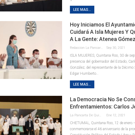
LEE MAS...
Hoy Iniciamos El Ayuntam
Cuidará A Isla Mujeres Y Q
A La Gente: Atenea Góme
Redaccion La Pancarta De Quintana Roo
Sep 30, 2021
ISLA MUJERES, Quintana Roo, 30 de septi
presencia del gobernador del Estado, Car
González; del representante de la Décimo 
Edgar Humberto
…
LEE MAS...
La Democracia No Se Con
Enfrentamientos: Carlos J
La Pancarta De Quintana Roo
Ene 12, 2021
CHETUMAL, Quintana Roo, 12 de enero.–
conmemorarse el 46 aniversario de la pro
Constitución Política del Estado Libre y 