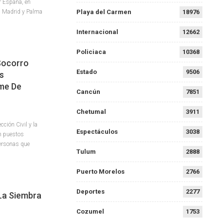
r España, en
n Madrid y Palma
Playa del Carmen
18976
Internacional
12662
Policiaca
10368
Socorro
Estado
9506
s
rme De
Cancún
7851
Chetumal
3911
ción Civil y la
Espectáculos
3038
án puestos
personas que
Tulum
2888
Puerto Morelos
2766
Deportes
2277
La Siembra
Cozumel
1753