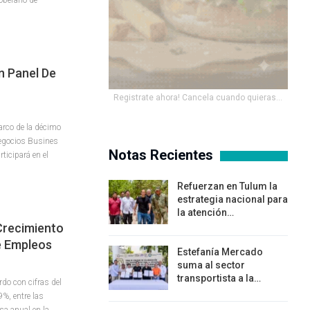
n Panel De
Registrate ahora! Cancela cuando quieras...
rco de la décimo
Negocios Busines
Notas Recientes
ticipará en el
Refuerzan en Tulum la
estrategia nacional para
la atención…
Crecimiento
e Empleos
Estefanía Mercado
suma al sector
transportista a la…
do con cifras del
%, entre las
sa anual en la