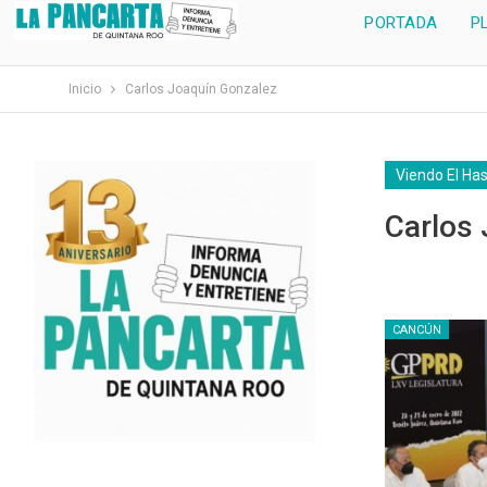
PORTADA
P
Inicio
Carlos Joaquín Gonzalez
Viendo El Ha
Carlos
CANCÚN