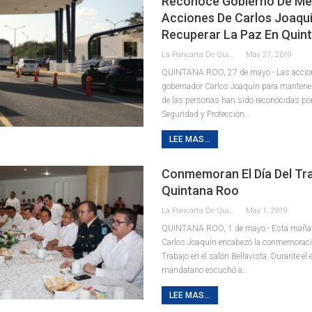
Reconoce Gobierno De Mé
Acciones De Carlos Joaqu
Recuperar La Paz En Quin
La Pancarta De Quintana Roo
May 27, 2019
QUINTANA ROO, 27 de mayo.- Las accio
gobernador Carlos Joaquín para mantener
de las personas han sido reconocidas por 
Seguridad y Protección…
LEE MAS...
Conmemoran El Día Del Tr
Quintana Roo
La Pancarta De Quintana Roo
May 1, 2019
QUINTANA ROO, 1 de mayo.- Esta mañan
Carlos Joaquín encabezó la conmemoració
Trabajo en el salón Bellavista. Durante el e
mandatario escuchó a…
LEE MAS...