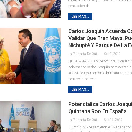
generación de
…
LEE MAS...
Carlos Joaquín Acuerda 
Validar Que Tren Maya, Pu
Nichupté Y Parque De La 
La Pancarta De Quintana Roo
Oct 9, 2019
QUINTANA ROO, 9 de octubre.- Con la fir
gobernador Carlos Joaquín para acatar l
la ONU, este organismo brindará asistenc
desarrollo de tres
…
LEE MAS...
Potencializa Carlos Joaqu
Quintana Roo En España
La Pancarta De Quintana Roo
Sep 26, 2019
ESPAÑA, 26 de septiembre.- Mañana concl